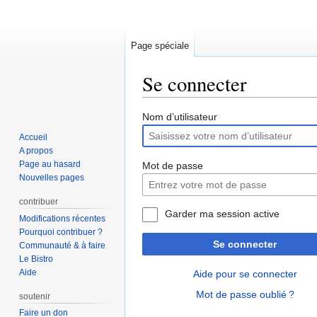
Page spéciale
Se connecter
Aller
Aller
Nom d’utilisateur
à
à
Accueil
la
la
A propos
navigation
recherche
Page au hasard
Mot de passe
Nouvelles pages
contribuer
Garder ma session active
Modifications récentes
Pourquoi contribuer ?
Se connecter
Communauté & à faire
Le Bistro
Aide
Aide pour se connecter
Mot de passe oublié ?
soutenir
Faire un don