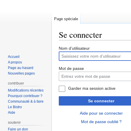
Page spéciale
Se connecter
Aller
Aller
Nom d’utilisateur
à
à
Accueil
la
la
A propos
navigation
recherche
Page au hasard
Mot de passe
Nouvelles pages
contribuer
Garder ma session active
Modifications récentes
Pourquoi contribuer ?
Se connecter
Communauté & à faire
Le Bistro
Aide
Aide pour se connecter
Mot de passe oublié ?
soutenir
Faire un don