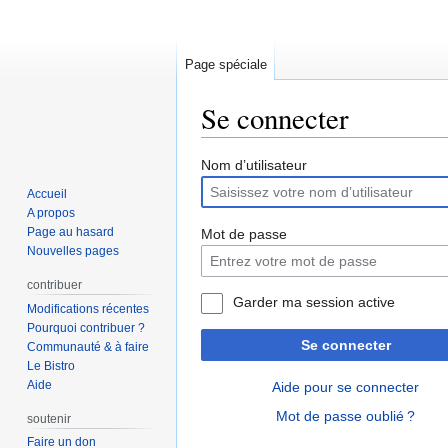
Page spéciale
Se connecter
Aller
Aller
Nom d’utilisateur
à
à
Accueil
la
la
A propos
navigation
recherche
Page au hasard
Mot de passe
Nouvelles pages
contribuer
Garder ma session active
Modifications récentes
Pourquoi contribuer ?
Se connecter
Communauté & à faire
Le Bistro
Aide
Aide pour se connecter
Mot de passe oublié ?
soutenir
Faire un don