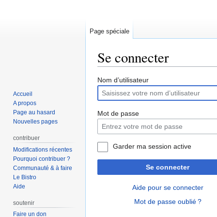
Page spéciale
Se connecter
Aller
Aller
Nom d’utilisateur
à
à
Accueil
la
la
A propos
navigation
recherche
Page au hasard
Mot de passe
Nouvelles pages
contribuer
Garder ma session active
Modifications récentes
Pourquoi contribuer ?
Se connecter
Communauté & à faire
Le Bistro
Aide
Aide pour se connecter
Mot de passe oublié ?
soutenir
Faire un don