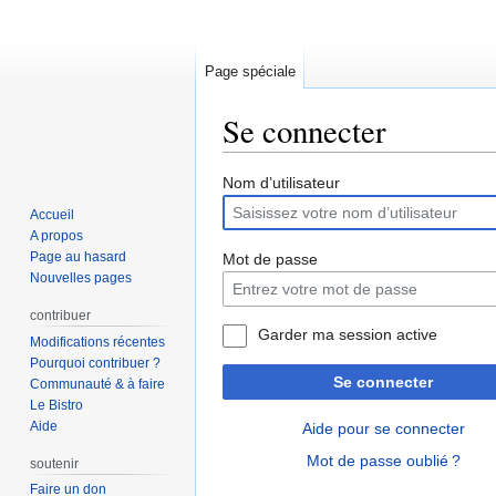
Page spéciale
Se connecter
Aller
Aller
Nom d’utilisateur
à
à
Accueil
la
la
A propos
navigation
recherche
Page au hasard
Mot de passe
Nouvelles pages
contribuer
Garder ma session active
Modifications récentes
Pourquoi contribuer ?
Se connecter
Communauté & à faire
Le Bistro
Aide
Aide pour se connecter
Mot de passe oublié ?
soutenir
Faire un don