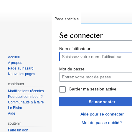
Page spéciale
Se connecter
Aller
Aller
Nom d’utilisateur
à
à
Accueil
la
la
A propos
navigation
recherche
Page au hasard
Mot de passe
Nouvelles pages
contribuer
Garder ma session active
Modifications récentes
Pourquoi contribuer ?
Se connecter
Communauté & à faire
Le Bistro
Aide
Aide pour se connecter
Mot de passe oublié ?
soutenir
Faire un don