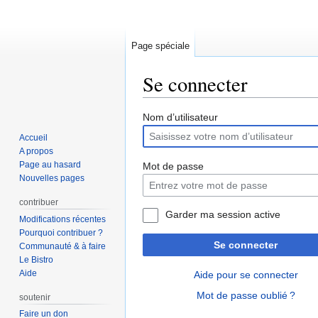
Page spéciale
Se connecter
Aller
Aller
Nom d’utilisateur
à
à
Accueil
la
la
A propos
navigation
recherche
Page au hasard
Mot de passe
Nouvelles pages
contribuer
Garder ma session active
Modifications récentes
Pourquoi contribuer ?
Se connecter
Communauté & à faire
Le Bistro
Aide
Aide pour se connecter
Mot de passe oublié ?
soutenir
Faire un don