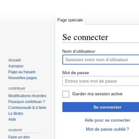
Page spéciale
Se connecter
Aller
Aller
Nom d’utilisateur
à
à
Accueil
la
la
A propos
navigation
recherche
Page au hasard
Mot de passe
Nouvelles pages
contribuer
Garder ma session active
Modifications récentes
Pourquoi contribuer ?
Se connecter
Communauté & à faire
Le Bistro
Aide
Aide pour se connecter
Mot de passe oublié ?
soutenir
Faire un don