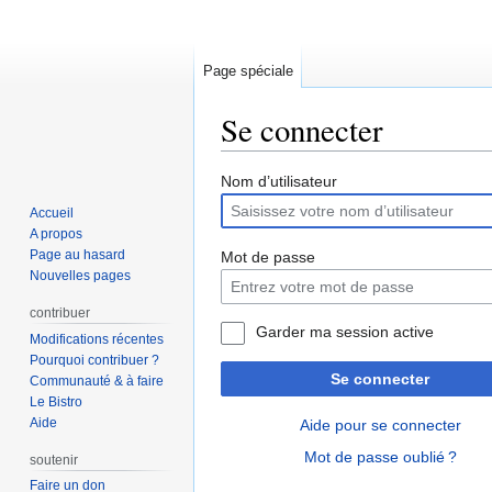
Page spéciale
Se connecter
Aller
Aller
Nom d’utilisateur
à
à
Accueil
la
la
A propos
navigation
recherche
Page au hasard
Mot de passe
Nouvelles pages
contribuer
Garder ma session active
Modifications récentes
Pourquoi contribuer ?
Se connecter
Communauté & à faire
Le Bistro
Aide
Aide pour se connecter
Mot de passe oublié ?
soutenir
Faire un don