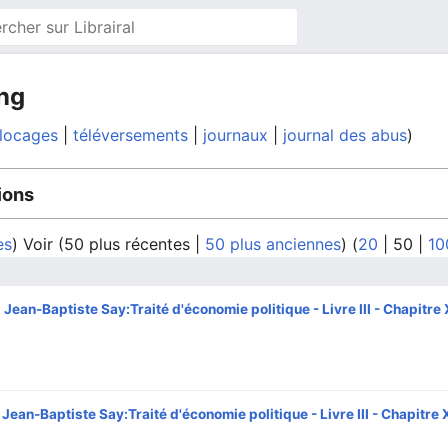
ing
blocages
téléversements
journaux
journal des abus
ions
es
) Voir (
50 plus récentes
|
50 plus anciennes
) (
20
|
50
|
10
Jean-Baptiste Say:Traité d'économie politique - Livre III - Chapitre 
Jean-Baptiste Say:Traité d'économie politique - Livre III - Chapitre 