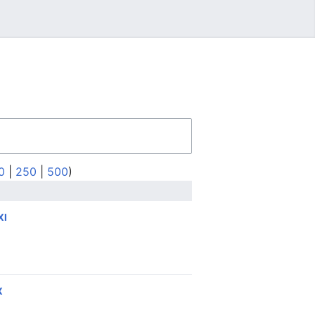
0
|
250
|
500
)
XI
‎
X
‎