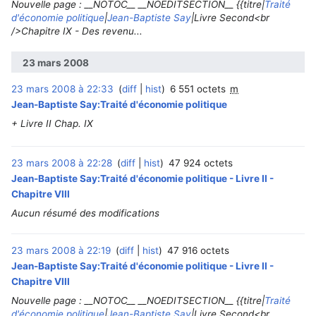
Nouvelle page : __NOTOC__ __NOEDITSECTION__ {{titre|
Traité
d'économie politique
|
Jean-Baptiste Say
|Livre Second<br
/>Chapitre IX - Des revenu...
23 mars 2008
23 mars 2008 à 22:33
diff
hist
6 551 octets
m
Jean-Baptiste Say:Traité d'économie politique
+ Livre II Chap. IX
23 mars 2008 à 22:28
diff
hist
47 924 octets
Jean-Baptiste Say:Traité d'économie politique - Livre II -
Chapitre VIII
Aucun résumé des modifications
23 mars 2008 à 22:19
diff
hist
47 916 octets
Jean-Baptiste Say:Traité d'économie politique - Livre II -
Chapitre VIII
Nouvelle page : __NOTOC__ __NOEDITSECTION__ {{titre|
Traité
d'économie politique
|
Jean-Baptiste Say
|Livre Second<br