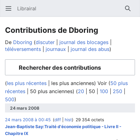
Librairal
Ouvrir le menu principal
Reche
Contributions de Dboring
De
Dboring
discuter
journal des blocages
téléversements
journaux
journal des abus
Rechercher des contributions
(
les plus récentes
|
les plus anciennes
) Voir (
50 plus
récentes
|
50 plus anciennes
) (
20
|
50
|
100
|
250
|
500
)
24 mars 2008
24 mars 2008 à 00:45
diff
hist
29 354 octets
Jean-Baptiste Say:Traité d'économie politique - Livre II -
Chapitre IX