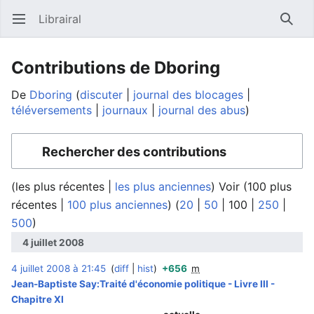
Librairal
Ouvrir le menu principal
Reche
Contributions de Dboring
De
Dboring
discuter
journal des blocages
téléversements
journaux
journal des abus
Rechercher des contributions
(
les plus récentes
|
les plus anciennes
) Voir (
100 plus
récentes
|
100 plus anciennes
) (
20
|
50
|
100
|
250
|
500
)
4 juillet 2008
4 juillet 2008 à 21:45
diff
hist
+656
m
‎
Jean-Baptiste Say:Traité d'économie politique - Livre III -
Chapitre XI