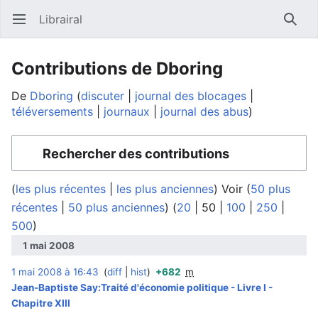
Librairal
Ouvrir le menu principal
Reche
Contributions de Dboring
De
Dboring
discuter
journal des blocages
téléversements
journaux
journal des abus
Rechercher des contributions
(
les plus récentes
|
les plus anciennes
) Voir (
50 plus
récentes
|
50 plus anciennes
) (
20
|
50
|
100
|
250
|
500
)
1 mai 2008
1 mai 2008 à 16:43
diff
hist
+682
m
‎
Jean-Baptiste Say:Traité d'économie politique - Livre I -
Chapitre XIII