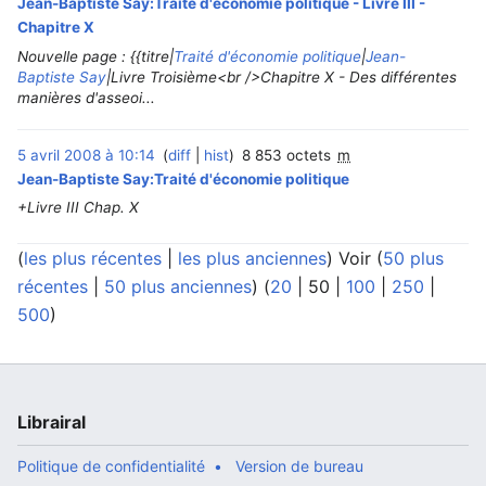
Jean-Baptiste Say:Traité d'économie politique - Livre III -
Chapitre X
Nouvelle page : {{titre|
Traité d'économie politique
|
Jean-
Baptiste Say
|Livre Troisième<br />Chapitre X - Des différentes
manières d'asseoi...
5 avril 2008 à 10:14
diff
hist
8 853 octets
m
Jean-Baptiste Say:Traité d'économie politique
+Livre III Chap. X
(
les plus récentes
|
les plus anciennes
) Voir (
50 plus
récentes
|
50 plus anciennes
) (
20
|
50
|
100
|
250
|
500
)
Librairal
Politique de confidentialité
Version de bureau