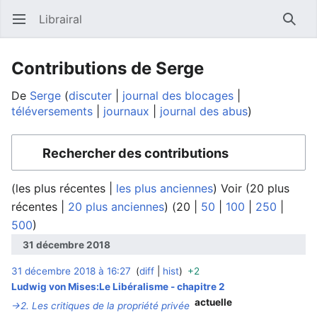
Librairal
Ouvrir le menu principal
Reche
Contributions de Serge
De
Serge
discuter
journal des blocages
téléversements
journaux
journal des abus
Rechercher des contributions
(
les plus récentes
|
les plus anciennes
) Voir (
20 plus
récentes
|
20 plus anciennes
) (
20
|
50
|
100
|
250
|
500
)
31 décembre 2018
31 décembre 2018 à 16:27
diff
hist
+2
‎
Ludwig von Mises:Le Libéralisme - chapitre 2
actuelle
→‎2. Les critiques de la propriété privée