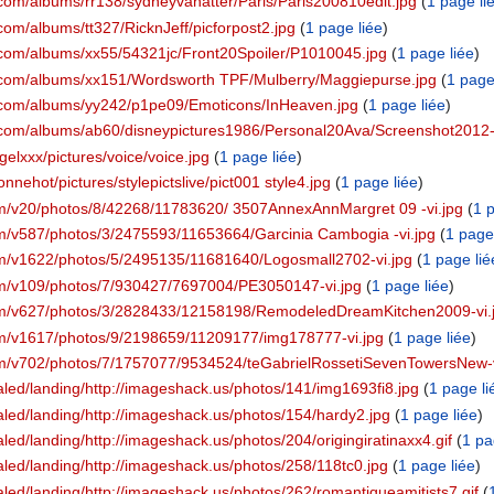
.com/albums/rr138/sydneyvanatter/Paris/Paris200810edit.jpg
‏‎ (
1 page li
.com/albums/tt327/RicknJeff/picforpost2.jpg
‏‎ (
1 page liée
)
t.com/albums/xx55/54321jc/Front20Spoiler/P1010045.jpg
‏‎ (
1 page liée
)
et.com/albums/xx151/Wordsworth TPF/Mulberry/Maggiepurse.jpg
‏‎ (
1 page
et.com/albums/yy242/p1pe09/Emoticons/InHeaven.jpg
‏‎ (
1 page liée
)
et.com/albums/ab60/disneypictures1986/Personal20Ava/Screenshot20
ngelxxx/pictures/voice/voice.jpg
‏‎ (
1 page liée
)
vonnehot/pictures/stylepictslive/pict001 style4.jpg
‏‎ (
1 page liée
)
com/v20/photos/8/42268/11783620/ 3507AnnexAnnMargret 09 -vi.jpg
‏‎ (
1 p
com/v587/photos/3/2475593/11653664/Garcinia Cambogia -vi.jpg
‏‎ (
1 page
com/v1622/photos/5/2495135/11681640/Logosmall2702-vi.jpg
‏‎ (
1 page lié
com/v109/photos/7/930427/7697004/PE3050147-vi.jpg
‏‎ (
1 page liée
)
.com/v627/photos/3/2828433/12158198/RemodeledDreamKitchen2009-vi.
com/v1617/photos/9/2198659/11209177/img178777-vi.jpg
‏‎ (
1 page liée
)
.com/v702/photos/7/1757077/9534524/teGabrielRossetiSevenTowersNew-v
aled/landing/http://imageshack.us/photos/141/img1693fi8.jpg
‏‎ (
1 page li
aled/landing/http://imageshack.us/photos/154/hardy2.jpg
‏‎ (
1 page liée
)
led/landing/http://imageshack.us/photos/204/origingiratinaxx4.gif
‏‎ (
1 pa
aled/landing/http://imageshack.us/photos/258/118tc0.jpg
‏‎ (
1 page liée
)
aled/landing/http://imageshack.us/photos/262/romantiqueamitists7.gif
‏‎ (