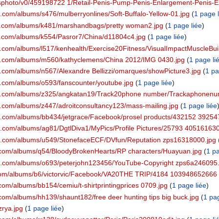
om/wsphoto/v0/459198722 1/Retail-Penis-Pump-Penis-Enlargement-Penis
t.com/albums/s476/mulberryonlines/Soft-Buffalo-Yellow-01.jpg
‏‎ (
1 page l
ket.com/albums/k481/marshandbags/pretty woman2.jpg
‏‎ (
1 page liée
)
et.com/albums/k554/Pasror7/China/d11804c4.jpg
‏‎ (
1 page liée
)
et.com/albums/l517/kenhealth/Exercise20Fitness/VisualImpactMuscleBuil
ket.com/albums/m560/kathyclemens/China 2012/IMG 0430.jpg
‏‎ (
1 page li
et.com/albums/n567/Alexandre Bellizzi/omarques/showPicture3.jpg
‏‎ (
1 pa
et.com/albums/o593/fanscounter/youtube.jpg
‏‎ (
1 page liée
)
ket.com/albums/z325/angkatan19/Track20phone number/Trackaphonenu
et.com/albums/z447/adroitconsultancy123/mass-mailing.jpg
‏‎ (
1 page liée
ket.com/albums/bb434/jetgrace/Facebook/prosel products/432152 3925
et.com/albums/ag81/DgtlDiva1/MyPics/Profile Pictures/25793 4051616
ket.com/albums/u549/StonefaceECF/DVfun/Reputation zps16318000.jpg
‏‎
et.com/albums/q54/BloodyBrokenHearts/RP characters/Huayuan.jpg
‏‎ (
1 pa
ket.com/albums/o693/peterjohn123456/YouTube-Copyright zps6a246095.
t.com/albums/b6/victorvic/Facebook/VA20THE TRIP/4184 103948652666
.com/albums/bb154/cemiu/t-shirtprintingprices 0709.jpg
‏‎ (
1 page liée
)
.com/albums/hh139/shaunt182/free deer hunting tips big buck.jpg
‏‎ (
1 pag
zrya.jpg
‏‎ (
1 page liée
)