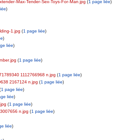
-Extender-Max-Tender-Sex-Toys-For-Man.jpg
‏‎ (
1 page liée
)
iée
)
ding-1.jpg
‏‎ (
1 page liée
)
ée
)
ge liée
)
mber.jpg
‏‎ (
1 page liée
)
)
471789340 1112766968 n.jpg
‏‎ (
1 page liée
)
30638 2167124 n.jpg
‏‎ (
1 page liée
)
 (
1 page liée
)
ge liée
)
jpg
‏‎ (
1 page liée
)
 3007656 n.jpg
‏‎ (
1 page liée
)
e liée
)