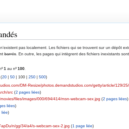
mandés
 n’existent pas localement. Les fichiers qui se trouvent sur un dépôt exter
ont
barrés
. En outre, les pages qui intègrent des fichiers inexistants so
nº
1
au nº
100
.
 (
20
|
50
|
100
|
250
|
500
)
studios.com/DM-Resize/photos.demandstudios.com/getty/article/129
arch/src
‏‎ (
2 pages liées
)
m/movies/files/images/000/694/414/msn-webcam-sex.jpg
‏‎ (
2 pages liées
)
ges liées
)
 liée
)
/FapDu/n/gg/34/a4/s-webcam-sex-2.jpg
‏‎ (
1 page liée
)