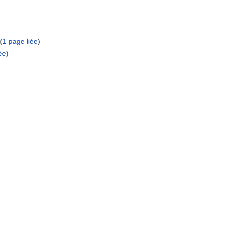
‎ (
1 page liée
)
ée
)