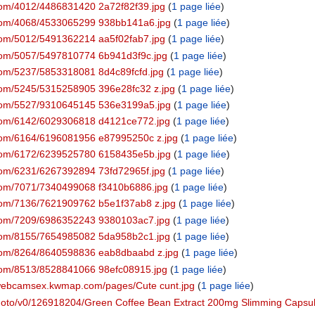
kr.com/4012/4486831420 2a72f82f39.jpg
‏‎ (
1 page liée
)
ckr.com/4068/4533065299 938bb141a6.jpg
‏‎ (
1 page liée
)
kr.com/5012/5491362214 aa5f02fab7.jpg
‏‎ (
1 page liée
)
kr.com/5057/5497810774 6b941d3f9c.jpg
‏‎ (
1 page liée
)
kr.com/5237/5853318081 8d4c89fcfd.jpg
‏‎ (
1 page liée
)
kr.com/5245/5315258905 396e28fc32 z.jpg
‏‎ (
1 page liée
)
ckr.com/5527/9310645145 536e3199a5.jpg
‏‎ (
1 page liée
)
ckr.com/6142/6029306818 d4121ce772.jpg
‏‎ (
1 page liée
)
kr.com/6164/6196081956 e87995250c z.jpg
‏‎ (
1 page liée
)
ckr.com/6172/6239525780 6158435e5b.jpg
‏‎ (
1 page liée
)
kr.com/6231/6267392894 73fd72965f.jpg
‏‎ (
1 page liée
)
kr.com/7071/7340499068 f3410b6886.jpg
‏‎ (
1 page liée
)
kr.com/7136/7621909762 b5e1f37ab8 z.jpg
‏‎ (
1 page liée
)
ckr.com/7209/6986352243 9380103ac7.jpg
‏‎ (
1 page liée
)
ckr.com/8155/7654985082 5da958b2c1.jpg
‏‎ (
1 page liée
)
kr.com/8264/8640598836 eab8dbaabd z.jpg
‏‎ (
1 page liée
)
kr.com/8513/8528841066 98efc08915.jpg
‏‎ (
1 page liée
)
ns-webcamsex.kwmap.com/pages/Cute cunt.jpg
‏‎ (
1 page liée
)
m/photo/v0/126918204/Green Coffee Bean Extract 200mg Slimming Capsul