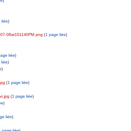
ée
)
 liée
)
12-07-08at101140PM.png
‏‎ (
1 page liée
)
age liée
)
 liée
)
e
)
jpg
‏‎ (
1 page liée
)
i.jpg
‏‎ (
1 page liée
)
ée
)
ge liée
)
1 page liée
)