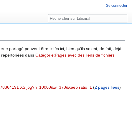
Se connecter
Rechercher
ne partagé peuvent être listés ici, bien qu’ils soient, de fait, déjà
nt répertoriées dans
Catégorie:Pages avec des liens de fichiers
/25/78364191 XS.jpg?h=10000&w=370&keep ratio=1
‏‎ (
2 pages liées
)