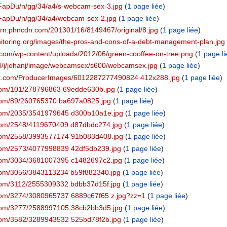
/FapDu/n/gg/34/a4/s-webcam-sex-3.jpg
‏‎ (
1 page liée
)
m/FapDu/n/gg/34/a4/webcam-sex-2.jpg
‏‎ (
1 page liée
)
orn.phncdn.com/201301/16/8149467/original/8.jpg
‏‎ (
1 page liée
)
nitoring.org/images/the-pros-and-cons-of-a-debt-management-plan.jpg
‏
e.com/wp-content/uploads/2012/06/green-cooffee-on-tree.png
‏‎ (
1 page li
.nl/j/johanj/image/webcamsex/s600/webcamsex.jpg
‏‎ (
1 page liée
)
ent.com/ProducerImages/6012287277490824 412x288.jpg
‏‎ (
1 page liée
)
kr.com/101/278796863 69edde630b.jpg
‏‎ (
1 page liée
)
kr.com/89/260765370 ba697a0825.jpg
‏‎ (
1 page liée
)
ckr.com/2035/3541979645 d300b10a1e.jpg
‏‎ (
1 page liée
)
kr.com/2548/4119670409 d87dbdc274.jpg
‏‎ (
1 page liée
)
ckr.com/2558/3993577174 91b083d408.jpg
‏‎ (
1 page liée
)
kr.com/2573/4077998839 42df5db239.jpg
‏‎ (
1 page liée
)
kr.com/3034/3681007395 c1482697c2.jpg
‏‎ (
1 page liée
)
kr.com/3056/3843113234 b59f882340.jpg
‏‎ (
1 page liée
)
kr.com/3112/2555309332 bdbb37d15f.jpg
‏‎ (
1 page liée
)
kr.com/3274/3080965737 6889c67f65 z.jpg?zz=1
‏‎ (
1 page liée
)
ckr.com/3277/2588997105 38cb2bb3d5.jpg
‏‎ (
1 page liée
)
kr.com/3582/3289943532 525bd78f2b.jpg
‏‎ (
1 page liée
)