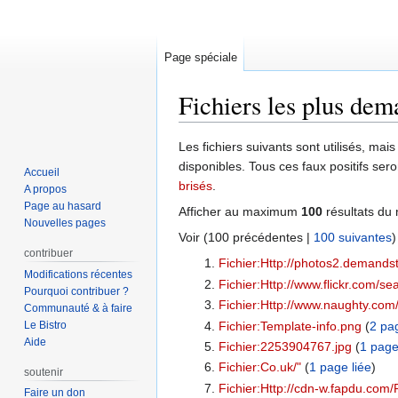
Page spéciale
Fichiers les plus de
Aller
Aller
Les fichiers suivants sont utilisés, mais
à
à
disponibles. Tous ces faux positifs ser
Accueil
la
la
brisés
.
A propos
navigation
recherche
Page au hasard
Afficher au maximum
100
résultats du 
Nouvelles pages
Voir (
100 précédentes
|
100 suivantes
)
contribuer
Fichier:Http://photos2.demand
Modifications récentes
Fichier:Http://www.flickr.com/se
Pourquoi contribuer ?
Fichier:Http://www.naughty.co
Communauté & à faire
Le Bistro
Fichier:Template-info.png
‏‎ (
2 pa
Aide
Fichier:2253904767.jpg
‏‎ (
1 page
Fichier:Co.uk/"
‏‎ (
1 page liée
)
soutenir
Fichier:Http://cdn-w.fapdu.com
Faire un don