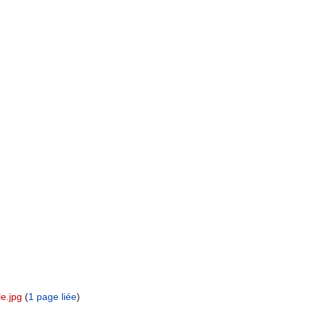
e.jpg
‏‎ (
1 page liée
)