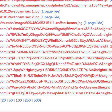
caled/landing/http://imageshack.us/photos/521/attachmenta13344ely4.p
com/1012/webcam sex 1.jpg
‏‎ (
1 page liée
)
com/1012/webcam sex 2.jpg
‏‎ (
1 page liée
)
com/thumbs/image/609/480/95315111-coffee-beans.jpg
‏‎ (
1 page liée
)
rch.com/is?-thmk3GOZNYzWWhUtxsH5fgtafq56wbYuzrzk32-3o4&height=
arch.com/is?8W3s7mCy08qgsOsXp99AzteYSklEYChe3cfXgOVzeLc&height
arch.com/is?ALOV3HYToEtOUSYQWEnEbXenvnkG3JbEUyJWkfsvdA0&hei
rch.com/is?byM-R3L0y-O9SRvl0fO0vWsct-AUYN6JljE0WFEQ7JI&height=
rch.com/is?hUr-iB60RArG61cIBkrCzYiMD9C6rkebNuD hku6oLk&height=2
rch.com/is?pUuiPahPPj6btPCdZe2vaakEG9pyfrKf2JnyRgF84Ec&height=2
arch.com/is?uYdhPDYSu8dj0KCX MgQLNhhh8EmZ-xcibDJUMoD7-A&heigh
rch.com/is?-3qtqWeHgIwtgyey r SD5fN02O9l4DY5a 1ZRP4 Nc&height=19
arch.com/is?75haNr9 iRJ7SnhoXlV-KUwsW9c42oLFQeQYOAVjDtM&height
arch.com/is?GDRgjZLXiSBEqyiF7Kp98fccJSHbd8UN0CWmLVIpdOQ&heigh
arch.com/is?WavpM6rAhqR lGwCiVB-MmNVVpiVndrSrR-qUulewos&height
arch.com/is?gODHqiDFHqwqAyIb-Mewq5h6BTrXc 2BCvrLDcTfnC4&height
 (
20
|
50
|
100
|
250
|
500
)