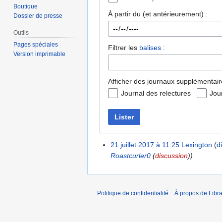
Boutique
À partir du (et antérieurement) :
Dossier de presse
Outils
Pages spéciales
Filtrer les
balises
:
Version imprimable
Afficher des journaux supplémentair
Journal des relectures
Jou
Lister
21 juillet 2017 à 11:25
Lexington
d
Roastcurler0
(
discussion
))
Politique de confidentialité
À propos de Libra