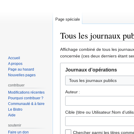
Page spéciale
Tous les journaux pub
Aller
Aller
Affichage combiné de tous les journaux 
à
à
concernée (ces deux derniers étant sen
Accueil
la
la
A propos
navigation
recherche
Page au hasard
Journaux d’opérations
Nouvelles pages
contribuer
Auteur :
Modifications récentes
Pourquoi contribuer ?
Communauté & à faire
Le Bistro
Cible (titre ou Utilisateur:Nom d’utilis
Aide
soutenir
Faire un don
Chercher parmi les titres comme