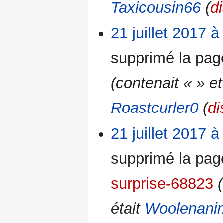
Taxicousin66
(
d
21 juillet 2017 à
supprimé la pa
(contenait « » et
Roastcurler0
(
di
21 juillet 2017 à
supprimé la pa
surprise-68823
était
Woolenani