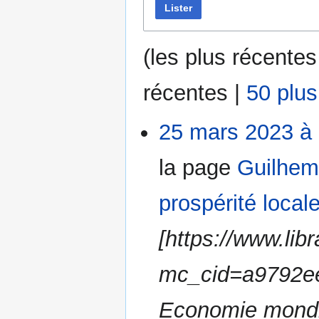
Lister
(
les plus récentes
récentes
|
50 plu
25 mars 2023 à
la page
Guilhem
prospérité local
[https://www.lib
mc_cid=a9792ee
Economie mondia