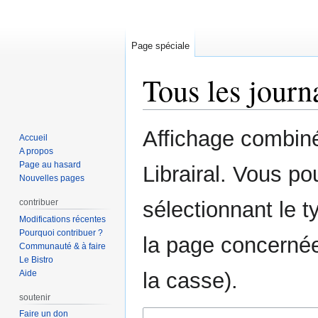
Page spéciale
Tous les journ
Aller
Aller
Affichage combiné
Accueil
à
à
A propos
la
la
Page au hasard
Librairal. Vous po
navigation
recherche
Nouvelles pages
contribuer
sélectionnant le t
Modifications récentes
Pourquoi contribuer ?
la page concernée
Communauté & à faire
Le Bistro
Aide
la casse).
soutenir
Faire un don