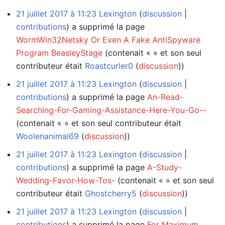
21 juillet 2017 à 11:23
Lexington
discussion
contributions
a supprimé la page
WormWin32Netsky Or Even A Fake AntiSpyware
Program BeasleyStage
(contenait « » et son seul
contributeur était
Roastcurler0
(
discussion
))
21 juillet 2017 à 11:23
Lexington
discussion
contributions
a supprimé la page
An-Read-
Searching-For-Gaming-Assistance-Here-You-Go--
(contenait « » et son seul contributeur était
Woolenanimal69
(
discussion
))
21 juillet 2017 à 11:23
Lexington
discussion
contributions
a supprimé la page
A-Study-
Wedding-Favor-How-Tos-
(contenait « » et son seul
contributeur était
Ghostcherry5
(
discussion
))
21 juillet 2017 à 11:23
Lexington
discussion
contributions
a supprimé la page
For Maximum