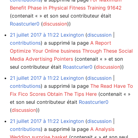
Benefit Phase in Physical Fitness Training 91642
(contenait « » et son seul contributeur était
Roastcurler0
(
discussion
))
21 juillet 2017 à 11:22
Lexington
discussion
contributions
a supprimé la page
A Report
Optimize Your Online business Through These Social
Media Advertising Pointers
(contenait « » et son
seul contributeur était
Roastcurler0
(
discussion
))
21 juillet 2017 à 11:22
Lexington
discussion
contributions
a supprimé la page
The Read Have To
Fix Fico Scores Obtain The Tips Here
(contenait « »
et son seul contributeur était
Roastcurler0
(
discussion
))
21 juillet 2017 à 11:22
Lexington
discussion
contributions
a supprimé la page
A Analysis
Wedding surprise basket
(contenait « » et son seul