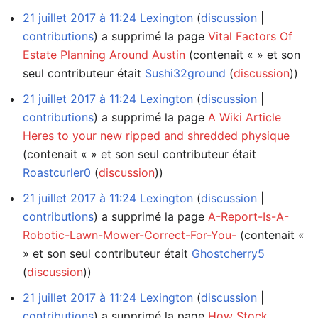
21 juillet 2017 à 11:24
Lexington
discussion
contributions
a supprimé la page
Vital Factors Of
Estate Planning Around Austin
(contenait « » et son
seul contributeur était
Sushi32ground
(
discussion
))
21 juillet 2017 à 11:24
Lexington
discussion
contributions
a supprimé la page
A Wiki Article
Heres to your new ripped and shredded physique
(contenait « » et son seul contributeur était
Roastcurler0
(
discussion
))
21 juillet 2017 à 11:24
Lexington
discussion
contributions
a supprimé la page
A-Report-Is-A-
Robotic-Lawn-Mower-Correct-For-You-
(contenait «
» et son seul contributeur était
Ghostcherry5
(
discussion
))
21 juillet 2017 à 11:24
Lexington
discussion
contributions
a supprimé la page
How Stock