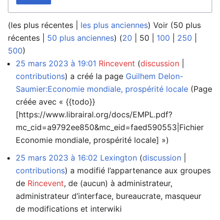
(
les plus récentes
|
les plus anciennes
) Voir (
50 plus
récentes
|
50 plus anciennes
) (
20
|
50
|
100
|
250
|
500
)
25 mars 2023 à 19:01
Rincevent
discussion
contributions
a créé la page
Guilhem Delon-
Saumier:Economie mondiale, prospérité locale
(Page
créée avec « {{todo}}
[https://www.librairal.org/docs/EMPL.pdf?
mc_cid=a9792ee850&mc_eid=faed590553|Fichier
Economie mondiale, prospérité locale] »)
25 mars 2023 à 16:02
Lexington
discussion
contributions
a modifié l’appartenance aux groupes
de
Rincevent
, de (aucun) à administrateur,
administrateur d’interface, bureaucrate, masqueur
de modifications et interwiki