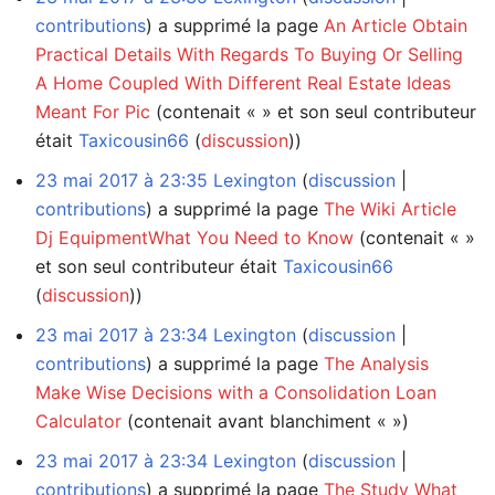
contributions
a supprimé la page
An Article Obtain
Practical Details With Regards To Buying Or Selling
A Home Coupled With Different Real Estate Ideas
Meant For Pic
(contenait « » et son seul contributeur
était
Taxicousin66
(
discussion
))
23 mai 2017 à 23:35
Lexington
discussion
contributions
a supprimé la page
The Wiki Article
Dj EquipmentWhat You Need to Know
(contenait « »
et son seul contributeur était
Taxicousin66
(
discussion
))
23 mai 2017 à 23:34
Lexington
discussion
contributions
a supprimé la page
The Analysis
Make Wise Decisions with a Consolidation Loan
Calculator
(contenait avant blanchiment « »)
23 mai 2017 à 23:34
Lexington
discussion
contributions
a supprimé la page
The Study What