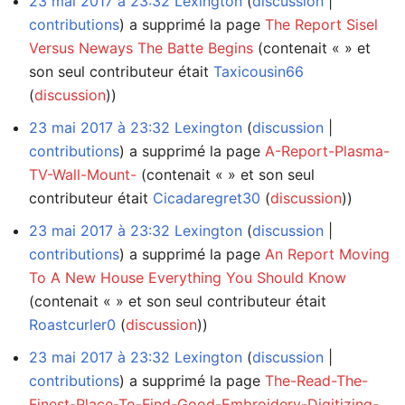
23 mai 2017 à 23:32
Lexington
discussion
contributions
a supprimé la page
The Report Sisel
Versus Neways The Batte Begins
(contenait « » et
son seul contributeur était
Taxicousin66
(
discussion
))
23 mai 2017 à 23:32
Lexington
discussion
contributions
a supprimé la page
A-Report-Plasma-
TV-Wall-Mount-
(contenait « » et son seul
contributeur était
Cicadaregret30
(
discussion
))
23 mai 2017 à 23:32
Lexington
discussion
contributions
a supprimé la page
An Report Moving
To A New House Everything You Should Know
(contenait « » et son seul contributeur était
Roastcurler0
(
discussion
))
23 mai 2017 à 23:32
Lexington
discussion
contributions
a supprimé la page
The-Read-The-
Finest-Place-To-Find-Good-Embroidery-Digitizing-