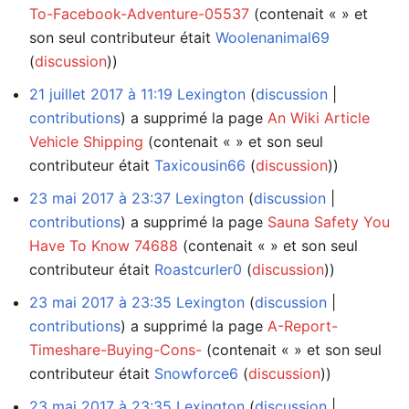
To-Facebook-Adventure-05537
(contenait « » et
son seul contributeur était
Woolenanimal69
(
discussion
))
21 juillet 2017 à 11:19
Lexington
discussion
contributions
a supprimé la page
An Wiki Article
Vehicle Shipping
(contenait « » et son seul
contributeur était
Taxicousin66
(
discussion
))
23 mai 2017 à 23:37
Lexington
discussion
contributions
a supprimé la page
Sauna Safety You
Have To Know 74688
(contenait « » et son seul
contributeur était
Roastcurler0
(
discussion
))
23 mai 2017 à 23:35
Lexington
discussion
contributions
a supprimé la page
A-Report-
Timeshare-Buying-Cons-
(contenait « » et son seul
contributeur était
Snowforce6
(
discussion
))
23 mai 2017 à 23:35
Lexington
discussion