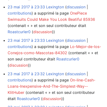
23 mai 2017 à 23:33
Lexington
discussion
contributions
a supprimé la page
OnePiece
Swimsuits Could Make You Look Beatiful 85936
(contenait « » et son seul contributeur était
Roastcurler0
(
discussion
))
23 mai 2017 à 23:33
Lexington
discussion
contributions
a supprimé la page
Lo-Mejor-de-los-
Conejos-como-Mascotas-84302
(contenait « » et
son seul contributeur était
Roastcurler0
(
discussion
))
23 mai 2017 à 23:32
Lexington
discussion
contributions
a supprimé la page
On-line-Cash-
Loans-Inexpensive-And-The-Simplest-Way--
KlitHuber
(contenait « » et son seul contributeur
était
Roastcurler0
(
discussion
))