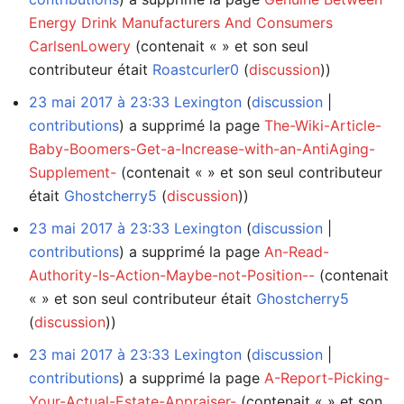
Energy Drink Manufacturers And Consumers
CarlsenLowery
(contenait « » et son seul
contributeur était
Roastcurler0
(
discussion
))
23 mai 2017 à 23:33
Lexington
discussion
contributions
a supprimé la page
The-Wiki-Article-
Baby-Boomers-Get-a-Increase-with-an-AntiAging-
Supplement-
(contenait « » et son seul contributeur
était
Ghostcherry5
(
discussion
))
23 mai 2017 à 23:33
Lexington
discussion
contributions
a supprimé la page
An-Read-
Authority-Is-Action-Maybe-not-Position--
(contenait
« » et son seul contributeur était
Ghostcherry5
(
discussion
))
23 mai 2017 à 23:33
Lexington
discussion
contributions
a supprimé la page
A-Report-Picking-
Your-Actual-Estate-Appraiser-
(contenait « » et son