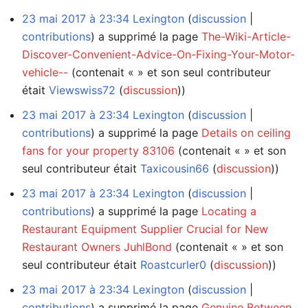
23 mai 2017 à 23:34
Lexington
discussion
contributions
a supprimé la page
The-Wiki-Article-
Discover-Convenient-Advice-On-Fixing-Your-Motor-
vehicle--
(contenait « » et son seul contributeur
était
Viewswiss72
(
discussion
))
23 mai 2017 à 23:34
Lexington
discussion
contributions
a supprimé la page
Details on ceiling
fans for your property 83106
(contenait « » et son
seul contributeur était
Taxicousin66
(
discussion
))
23 mai 2017 à 23:34
Lexington
discussion
contributions
a supprimé la page
Locating a
Restaurant Equipment Supplier Crucial for New
Restaurant Owners JuhlBond
(contenait « » et son
seul contributeur était
Roastcurler0
(
discussion
))
23 mai 2017 à 23:34
Lexington
discussion
contributions
a supprimé la page
Genuine Between