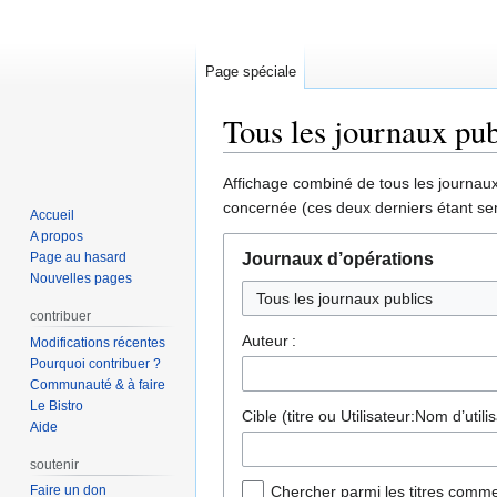
Page spéciale
Tous les journaux pub
Aller
Aller
Affichage combiné de tous les journaux 
à
à
concernée (ces deux derniers étant sen
Accueil
la
la
A propos
navigation
recherche
Page au hasard
Journaux d’opérations
Nouvelles pages
Tous les journaux publics
contribuer
Auteur :
Modifications récentes
Pourquoi contribuer ?
Communauté & à faire
Le Bistro
Cible (titre ou Utilisateur:Nom d’utilis
Aide
soutenir
Faire un don
Chercher parmi les titres comme