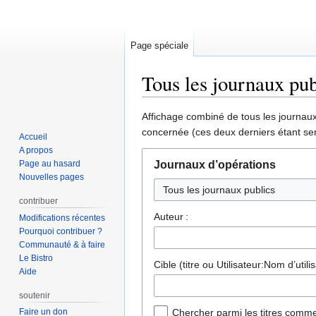
Page spéciale
Tous les journaux pub
Aller
Aller
Affichage combiné de tous les journaux 
à
à
concernée (ces deux derniers étant sen
Accueil
la
la
A propos
navigation
recherche
Page au hasard
Journaux d’opérations
Nouvelles pages
Tous les journaux publics
contribuer
Auteur :
Modifications récentes
Pourquoi contribuer ?
Communauté & à faire
Le Bistro
Cible (titre ou Utilisateur:Nom d’utilis
Aide
soutenir
Faire un don
Chercher parmi les titres comme