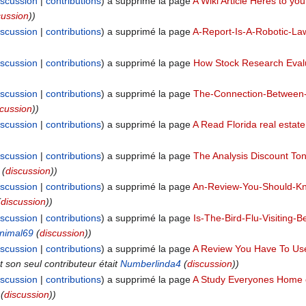
iscussion
contributions
a supprimé la page
A Wiki Article Heres to y
cussion
))
iscussion
contributions
a supprimé la page
A-Report-Is-A-Robotic-L
iscussion
contributions
a supprimé la page
How Stock Research Eval
iscussion
contributions
a supprimé la page
The-Connection-Between-
scussion
))
iscussion
contributions
a supprimé la page
A Read Florida real estate
iscussion
contributions
a supprimé la page
The Analysis Discount To
(
discussion
))
iscussion
contributions
a supprimé la page
An-Review-You-Should-Kno
(
discussion
))
iscussion
contributions
a supprimé la page
Is-The-Bird-Flu-Visiting-
nimal69
(
discussion
))
iscussion
contributions
a supprimé la page
A Review You Have To Us
t son seul contributeur était
Numberlinda4
(
discussion
))
iscussion
contributions
a supprimé la page
A Study Everyones Home c
(
discussion
))