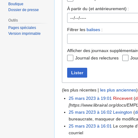
Boutique
À partir du (et antérieurement) :
Dossier de presse
Outils
Pages spéciales
Filtrer les
balises
:
Version imprimable
Afficher des journaux supplémentair
Journal des relectures
Jou
Lister
(
les plus récentes
|
les plus anciennes
)
25 mars 2023 à 19:01
Rincevent
d
[https://www.librairal.org/docs/E
25 mars 2023 à 16:02
Lexington
d
bureaucrate, masqueur de modificati
25 mars 2023 à 16:01
Le compte d’
courriel