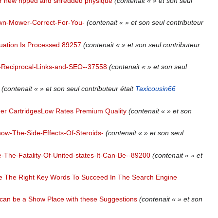
our new ripped and shredded physique
(contenait « » et son seul
awn-Mower-Correct-For-You-
(contenait « » et son seul contributeur
uation Is Processed 89257
(contenait « » et son seul contributeur
Reciprocal-Links-and-SEO--37558
(contenait « » et son seul
(contenait « » et son seul contributeur était
Taxicousin66
ner CartridgesLow Rates Premium Quality
(contenait « » et son
w-The-Side-Effects-Of-Steroids-
(contenait « » et son seul
Be-The-Fatality-Of-United-states-It-Can-Be--89200
(contenait « » et
e The Right Key Words To Succeed In The Search Engine
an be a Show Place with these Suggestions
(contenait « » et son