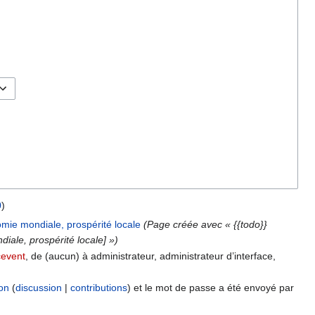
0
)
ie mondiale, prospérité locale
(Page créée avec « {{todo}}
ale, prospérité locale] »)
cevent
, de (aucun) à administrateur, administrateur d’interface,
on
discussion
contributions
et le mot de passe a été envoyé par