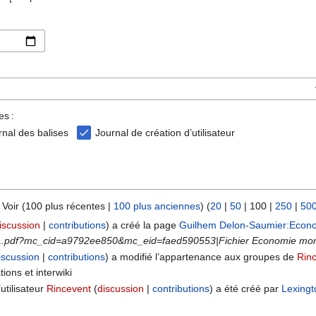
es :
rnal des balises
Journal de création d’utilisateur
 Voir (
100 plus récentes
|
100 plus anciennes
) (
20
|
50
|
100
|
250
|
50
iscussion
contributions
a créé la page
Guilhem Delon-Saumier:Econom
MPL.pdf?mc_cid=a9792ee850&mc_eid=faed590553|Fichier Economie mondi
iscussion
contributions
a modifié l’appartenance aux groupes de
Rin
ons et interwiki
utilisateur
Rincevent
discussion
contributions
a été créé par
Lexingt