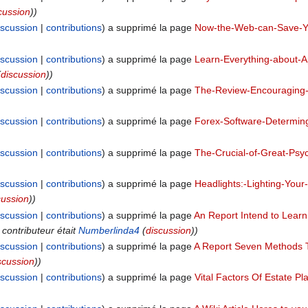
cussion
))
iscussion
contributions
a supprimé la page
Now-the-Web-can-Save-Y
iscussion
contributions
a supprimé la page
Learn-Everything-about-
(
discussion
))
iscussion
contributions
a supprimé la page
The-Review-Encouraging-
iscussion
contributions
a supprimé la page
Forex-Software-Determin
iscussion
contributions
a supprimé la page
The-Crucial-of-Great-Ps
iscussion
contributions
a supprimé la page
Headlights:-Lighting-Yo
cussion
))
iscussion
contributions
a supprimé la page
An Report Intend to Lear
 contributeur était
Numberlinda4
(
discussion
))
iscussion
contributions
a supprimé la page
A Report Seven Methods 
scussion
))
iscussion
contributions
a supprimé la page
Vital Factors Of Estate P