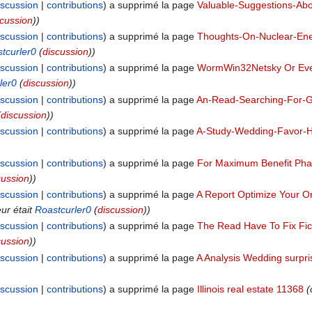
iscussion
contributions
a supprimé la page
Valuable-Suggestions-Ab
scussion
))
iscussion
contributions
a supprimé la page
Thoughts-On-Nuclear-Ene
tcurler0
(
discussion
))
iscussion
contributions
a supprimé la page
WormWin32Netsky Or Eve
ler0
(
discussion
))
iscussion
contributions
a supprimé la page
An-Read-Searching-For-G
(
discussion
))
iscussion
contributions
a supprimé la page
A-Study-Wedding-Favor-
iscussion
contributions
a supprimé la page
For Maximum Benefit Phas
cussion
))
iscussion
contributions
a supprimé la page
A Report Optimize Your On
eur était
Roastcurler0
(
discussion
))
iscussion
contributions
a supprimé la page
The Read Have To Fix Fic
cussion
))
iscussion
contributions
a supprimé la page
A Analysis Wedding surpri
iscussion
contributions
a supprimé la page
Illinois real estate 11368
(