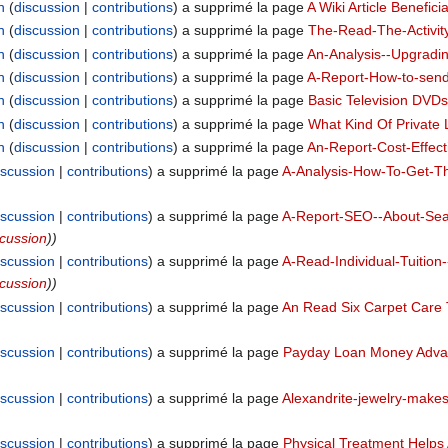
n
discussion
contributions
a supprimé la page
A Wiki Article Benefic
n
discussion
contributions
a supprimé la page
The-Read-The-Activit
n
discussion
contributions
a supprimé la page
An-Analysis--Upgradi
n
discussion
contributions
a supprimé la page
A-Report-How-to-send-
n
discussion
contributions
a supprimé la page
Basic Television DVD
n
discussion
contributions
a supprimé la page
What Kind Of Private
n
discussion
contributions
a supprimé la page
An-Report-Cost-Effect
iscussion
contributions
a supprimé la page
A-Analysis-How-To-Get-Th
iscussion
contributions
a supprimé la page
A-Report-SEO--About-Sear
scussion
))
iscussion
contributions
a supprimé la page
A-Read-Individual-Tuition
scussion
))
iscussion
contributions
a supprimé la page
An Read Six Carpet Care 
iscussion
contributions
a supprimé la page
Payday Loan Money Adv
iscussion
contributions
a supprimé la page
Alexandrite-jewelry-makes
iscussion
contributions
a supprimé la page
Physical Treatment Helps