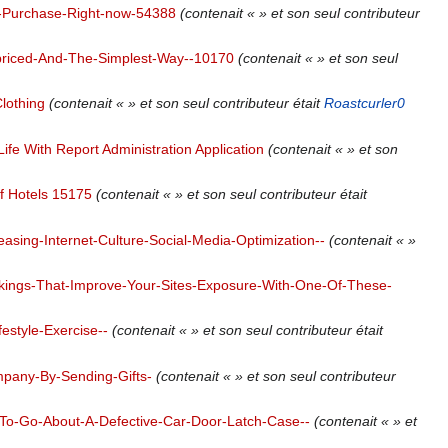
:-Purchase-Right-now-54388
(contenait « » et son seul contributeur
riced-And-The-Simplest-Way--10170
(contenait « » et son seul
Clothing
(contenait « » et son seul contributeur était
Roastcurler0
ife With Report Administration Application
(contenait « » et son
f Hotels 15175
(contenait « » et son seul contributeur était
reasing-Internet-Culture-Social-Media-Optimization--
(contenait « »
kings-That-Improve-Your-Sites-Exposure-With-One-Of-These-
estyle-Exercise--
(contenait « » et son seul contributeur était
pany-By-Sending-Gifts-
(contenait « » et son seul contributeur
To-Go-About-A-Defective-Car-Door-Latch-Case--
(contenait « » et