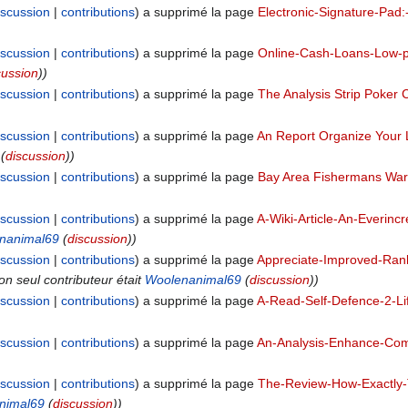
iscussion
contributions
a supprimé la page
Electronic-Signature-Pad
iscussion
contributions
a supprimé la page
Online-Cash-Loans-Low-p
cussion
))
iscussion
contributions
a supprimé la page
The Analysis Strip Poker 
iscussion
contributions
a supprimé la page
An Report Organize Your L
(
discussion
))
iscussion
contributions
a supprimé la page
Bay Area Fishermans War
iscussion
contributions
a supprimé la page
A-Wiki-Article-An-Everinc
nanimal69
(
discussion
))
iscussion
contributions
a supprimé la page
Appreciate-Improved-Ran
son seul contributeur était
Woolenanimal69
(
discussion
))
iscussion
contributions
a supprimé la page
A-Read-Self-Defence-2-Lif
iscussion
contributions
a supprimé la page
An-Analysis-Enhance-Com
iscussion
contributions
a supprimé la page
The-Review-How-Exactly-
nimal69
(
discussion
))