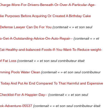
Charge-More-For-Drivers-Beneath-Or-Over-A-Particular-Age-
ke Purposes Before Acquiring Or Created A Birthday Cake
l Defense Lawyer Can Do For You
(contenait « » et son seul
-Get-A-Outstanding-Advice-On-Auto-Repair--
(contenait « » et
Eat-Healthy-and-balanced-Foods-If-You-Want-To-Reduce-weight-
of Fat Loss
(contenait « » et son seul contributeur était
imming Pools Water Clean
(contenait « » et son seul contributeur
g Today And Put An End Compared To That Harmful and Expensive
Checklist-For-A-Happier-Day--
(contenait « » et son seul
ook-Adventure-05537
(contenait « » et son seul contributeur était