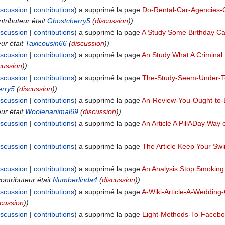
iscussion
contributions
a supprimé la page
Do-Rental-Car-Agencies-
ntributeur était
Ghostcherry5
(
discussion
))
iscussion
contributions
a supprimé la page
A Study Some Birthday Ca
eur était
Taxicousin66
(
discussion
))
iscussion
contributions
a supprimé la page
An Study What A Crimina
cussion
))
iscussion
contributions
a supprimé la page
The-Study-Seem-Under-To
erry5
(
discussion
))
iscussion
contributions
a supprimé la page
An-Review-You-Ought-to-
eur était
Woolenanimal69
(
discussion
))
iscussion
contributions
a supprimé la page
An Article A PillADay Way 
iscussion
contributions
a supprimé la page
The Article Keep Your Sw
iscussion
contributions
a supprimé la page
An Analysis Stop Smokin
contributeur était
Numberlinda4
(
discussion
))
iscussion
contributions
a supprimé la page
A-Wiki-Article-A-Wedding-
scussion
))
iscussion
contributions
a supprimé la page
Eight-Methods-To-Faceb