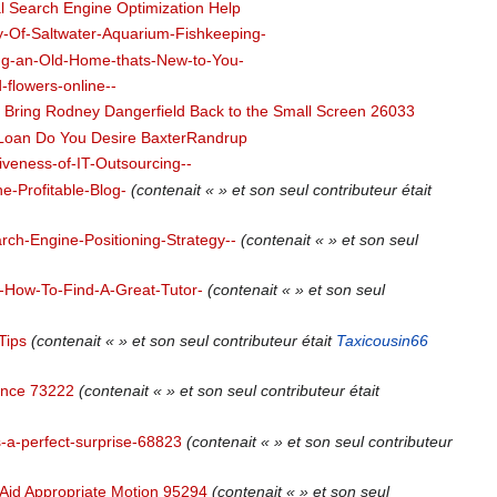
ial Search Engine Optimization Help
y-Of-Saltwater-Aquarium-Fishkeeping-
ng-an-Old-Home-thats-New-to-You-
flowers-online--
s Bring Rodney Dangerfield Back to the Small Screen 26033
 Loan Do You Desire BaxterRandrup
iveness-of-IT-Outsourcing--
e-Profitable-Blog-
(contenait « » et son seul contributeur était
ch-Engine-Positioning-Strategy--
(contenait « » et son seul
--How-To-Find-A-Great-Tutor-
(contenait « » et son seul
Tips
(contenait « » et son seul contributeur était
Taxicousin66
ance 73222
(contenait « » et son seul contributeur était
-a-perfect-surprise-68823
(contenait « » et son seul contributeur
 Aid Appropriate Motion 95294
(contenait « » et son seul