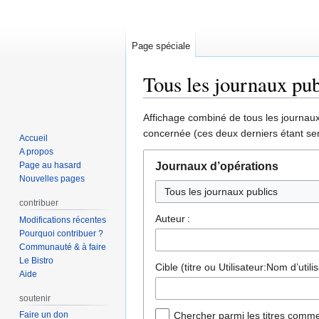
Page spéciale
Tous les journaux pub
Aller
Aller
Affichage combiné de tous les journaux 
à
à
concernée (ces deux derniers étant sen
Accueil
la
la
A propos
navigation
recherche
Page au hasard
Journaux d’opérations
Nouvelles pages
contribuer
Auteur :
Modifications récentes
Pourquoi contribuer ?
Communauté & à faire
Le Bistro
Cible (titre ou Utilisateur:Nom d’utilis
Aide
soutenir
Faire un don
Chercher parmi les titres comme