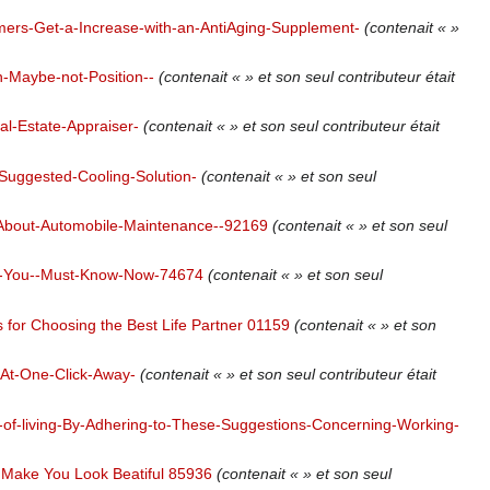
mers-Get-a-Increase-with-an-AntiAging-Supplement-
(contenait « »
n-Maybe-not-Position--
(contenait « » et son seul contributeur était
al-Estate-Appraiser-
(contenait « » et son seul contributeur était
-Suggested-Cooling-Solution-
(contenait « » et son seul
-About-Automobile-Maintenance--92169
(contenait « » et son seul
t-You--Must-Know-Now-74674
(contenait « » et son seul
 for Choosing the Best Life Partner 01159
(contenait « » et son
At-One-Click-Away-
(contenait « » et son seul contributeur était
f-living-By-Adhering-to-These-Suggestions-Concerning-Working-
 Make You Look Beatiful 85936
(contenait « » et son seul