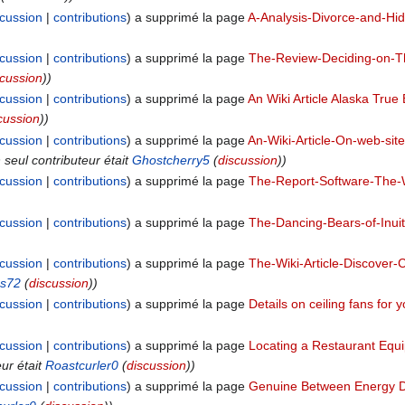
scussion
contributions
a supprimé la page
A-Analysis-Divorce-and-Hi
scussion
contributions
a supprimé la page
The-Review-Deciding-on-Th
scussion
))
scussion
contributions
a supprimé la page
An Wiki Article Alaska True
cussion
))
scussion
contributions
a supprimé la page
An-Wiki-Article-On-web-sit
 seul contributeur était
Ghostcherry5
(
discussion
))
scussion
contributions
a supprimé la page
The-Report-Software-The-
scussion
contributions
a supprimé la page
The-Dancing-Bears-of-Inui
scussion
contributions
a supprimé la page
The-Wiki-Article-Discover-
ss72
(
discussion
))
scussion
contributions
a supprimé la page
Details on ceiling fans for
scussion
contributions
a supprimé la page
Locating a Restaurant Equ
eur était
Roastcurler0
(
discussion
))
scussion
contributions
a supprimé la page
Genuine Between Energy D