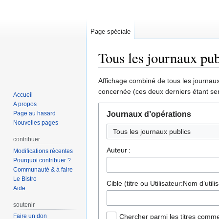
Page spéciale
Tous les journaux pub
Aller
Aller
Affichage combiné de tous les journaux 
à
à
concernée (ces deux derniers étant sen
Accueil
la
la
A propos
navigation
recherche
Page au hasard
Journaux d’opérations
Nouvelles pages
contribuer
Auteur :
Modifications récentes
Pourquoi contribuer ?
Communauté & à faire
Le Bistro
Cible (titre ou Utilisateur:Nom d’utilis
Aide
soutenir
Faire un don
Chercher parmi les titres comme