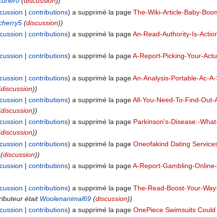
urler0
(
discussion
))
scussion
contributions
a supprimé la page
The-Wiki-Article-Baby-Boo
cherry5
(
discussion
))
scussion
contributions
a supprimé la page
An-Read-Authority-Is-Actio
scussion
contributions
a supprimé la page
A-Report-Picking-Your-Actu
scussion
contributions
a supprimé la page
An-Analysis-Portable-Ac-A
(
discussion
))
scussion
contributions
a supprimé la page
All-You-Need-To-Find-Out
(
discussion
))
scussion
contributions
a supprimé la page
Parkinson's-Disease:-Wha
(
discussion
))
scussion
contributions
a supprimé la page
Oneofakind Dating Services
(
discussion
))
scussion
contributions
a supprimé la page
A-Report-Gambling-Online-
scussion
contributions
a supprimé la page
The-Read-Boost-Your-Way-o
ributeur était
Woolenanimal69
(
discussion
))
scussion
contributions
a supprimé la page
OnePiece Swimsuits Could