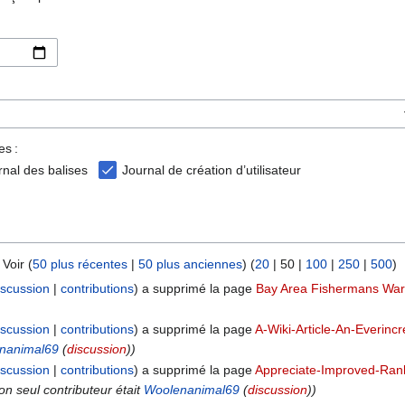
es :
rnal des balises
Journal de création d’utilisateur
 Voir (
50 plus récentes
|
50 plus anciennes
) (
20
|
50
|
100
|
250
|
500
)
iscussion
contributions
a supprimé la page
Bay Area Fishermans War
iscussion
contributions
a supprimé la page
A-Wiki-Article-An-Everinc
nanimal69
(
discussion
))
iscussion
contributions
a supprimé la page
Appreciate-Improved-Ran
son seul contributeur était
Woolenanimal69
(
discussion
))