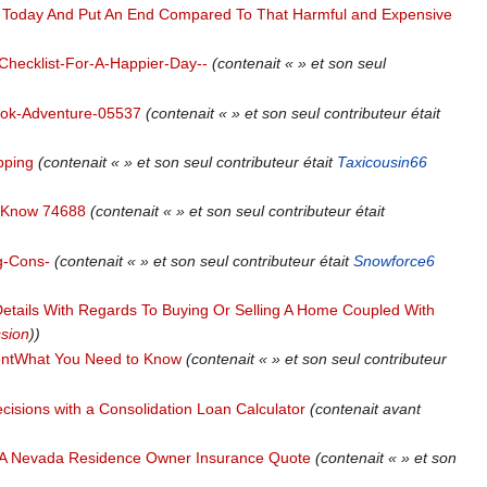
g Today And Put An End Compared To That Harmful and Expensive
Checklist-For-A-Happier-Day--
(contenait « » et son seul
ook-Adventure-05537
(contenait « » et son seul contributeur était
ipping
(contenait « » et son seul contributeur était
Taxicousin66
o Know 74688
(contenait « » et son seul contributeur était
g-Cons-
(contenait « » et son seul contributeur était
Snowforce6
l Details With Regards To Buying Or Selling A Home Coupled With
ssion
))
mentWhat You Need to Know
(contenait « » et son seul contributeur
isions with a Consolidation Loan Calculator
(contenait avant
 A Nevada Residence Owner Insurance Quote
(contenait « » et son