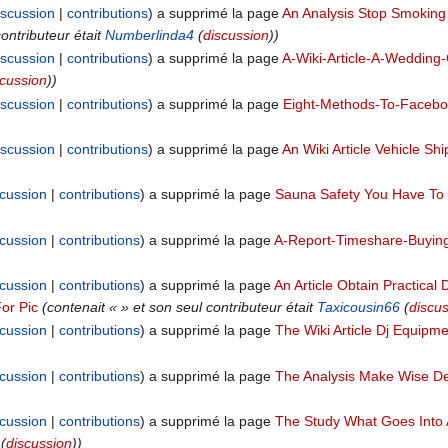
iscussion
contributions
a supprimé la page
An Analysis Stop Smokin
contributeur était
Numberlinda4
(
discussion
))
iscussion
contributions
a supprimé la page
A-Wiki-Article-A-Wedding-
scussion
))
iscussion
contributions
a supprimé la page
Eight-Methods-To-Faceb
iscussion
contributions
a supprimé la page
An Wiki Article Vehicle Sh
scussion
contributions
a supprimé la page
Sauna Safety You Have T
scussion
contributions
a supprimé la page
A-Report-Timeshare-Buyin
scussion
contributions
a supprimé la page
An Article Obtain Practica
or Pic
(contenait « » et son seul contributeur était
Taxicousin66
(
discu
scussion
contributions
a supprimé la page
The Wiki Article Dj Equip
scussion
contributions
a supprimé la page
The Analysis Make Wise Dec
scussion
contributions
a supprimé la page
The Study What Goes Into
(
discussion
))