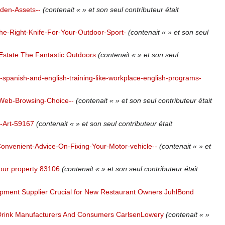
dden-Assets--
(contenait « » et son seul contributeur était
e-Right-Knife-For-Your-Outdoor-Sport-
(contenait « » et son seul
 Estate The Fantastic Outdoors
(contenait « » et son seul
e-spanish-and-english-training-like-workplace-english-programs-
Web-Browsing-Choice--
(contenait « » et son seul contributeur était
t-Art-59167
(contenait « » et son seul contributeur était
Convenient-Advice-On-Fixing-Your-Motor-vehicle--
(contenait « » et
 your property 83106
(contenait « » et son seul contributeur était
ipment Supplier Crucial for New Restaurant Owners JuhlBond
rink Manufacturers And Consumers CarlsenLowery
(contenait « »