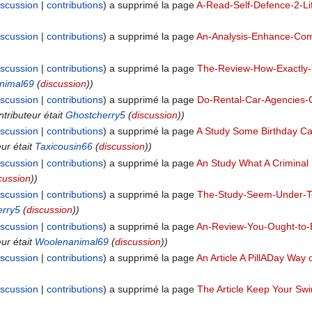
iscussion
contributions
a supprimé la page
A-Read-Self-Defence-2-Lif
iscussion
contributions
a supprimé la page
An-Analysis-Enhance-Com
iscussion
contributions
a supprimé la page
The-Review-How-Exactly-
nimal69
(
discussion
))
iscussion
contributions
a supprimé la page
Do-Rental-Car-Agencies-
ntributeur était
Ghostcherry5
(
discussion
))
iscussion
contributions
a supprimé la page
A Study Some Birthday Ca
eur était
Taxicousin66
(
discussion
))
iscussion
contributions
a supprimé la page
An Study What A Crimina
cussion
))
iscussion
contributions
a supprimé la page
The-Study-Seem-Under-To
erry5
(
discussion
))
iscussion
contributions
a supprimé la page
An-Review-You-Ought-to-
eur était
Woolenanimal69
(
discussion
))
iscussion
contributions
a supprimé la page
An Article A PillADay Way 
iscussion
contributions
a supprimé la page
The Article Keep Your Sw