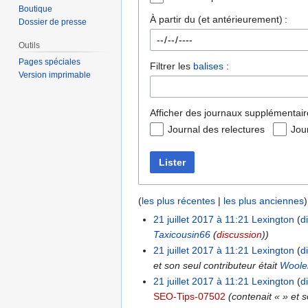
Boutique
À partir du (et antérieurement) :
Dossier de presse
Outils
Pages spéciales
Filtrer les
balises
:
Version imprimable
Afficher des journaux supplémentair
Journal des relectures
Jou
Lister
(
les plus récentes
|
les plus anciennes
)
21 juillet 2017 à 11:21
Lexington
d
Taxicousin66
(
discussion
))
21 juillet 2017 à 11:21
Lexington
d
et son seul contributeur était
Woole
21 juillet 2017 à 11:21
Lexington
d
SEO-Tips-07502
(contenait « » et 