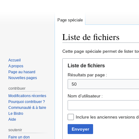
Page spéciale
Liste de fichiers
Aller
Aller
Cette page spéciale permet de lister tou
à
à
Accueil
la
la
Liste de fichiers
A propos
navigation
recherche
Page au hasard
Résultats par page :
Nouvelles pages
50
contribuer
Nom d’utilisateur :
Modifications récentes
Pourquoi contribuer ?
Communauté & à faire
Le Bistro
Inclure les anciennes versions d
Aide
Envoyer
soutenir
Faire un don