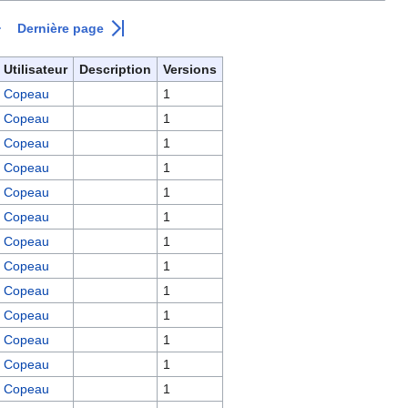
Dernière page
Utilisateur
Description
Versions
Copeau
1
Copeau
1
Copeau
1
Copeau
1
Copeau
1
Copeau
1
Copeau
1
Copeau
1
Copeau
1
Copeau
1
Copeau
1
Copeau
1
Copeau
1