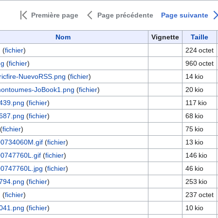
Première page
Page précédente
Page suivante
Nom
Vignette
Taille
g
(
fichier
)
224 octet
ng
(
fichier
)
960 octet
ricfire-NuevoRSS.png
(
fichier
)
14 kio
ontoumes-JoBook1.png
(
fichier
)
20 kio
439.png
(
fichier
)
117 kio
687.png
(
fichier
)
68 kio
(
fichier
)
75 kio
0734060M.gif
(
fichier
)
13 kio
0747760L.gif
(
fichier
)
146 kio
0747760L.jpg
(
fichier
)
46 kio
794.png
(
fichier
)
253 kio
g
(
fichier
)
237 octet
041.png
(
fichier
)
10 kio