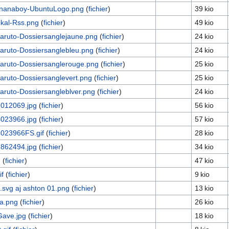
nanaboy-UbuntuLogo.png
(
fichier
)
39 kio
kal-Rss.png
(
fichier
)
49 kio
aruto-Dossiersanglejaune.png
(
fichier
)
24 kio
aruto-Dossiersanglebleu.png
(
fichier
)
24 kio
aruto-Dossiersanglerouge.png
(
fichier
)
25 kio
aruto-Dossiersanglevert.png
(
fichier
)
25 kio
aruto-Dossiersangleblver.png
(
fichier
)
24 kio
012069.jpg
(
fichier
)
56 kio
023966.jpg
(
fichier
)
57 kio
023966FS.gif
(
fichier
)
28 kio
862494.jpg
(
fichier
)
34 kio
g
(
fichier
)
47 kio
if
(
fichier
)
9 kio
.svg aj ashton 01.png
(
fichier
)
13 kio
ia.png
(
fichier
)
26 kio
Gave.jpg
(
fichier
)
18 kio