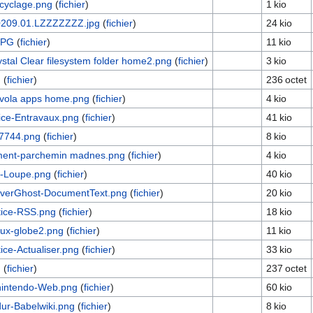
cyclage.png
(
fichier
)
1 kio
209.01.LZZZZZZZ.jpg
(
fichier
)
24 kio
JPG
(
fichier
)
11 kio
stal Clear filesystem folder home2.png
(
fichier
)
3 kio
g
(
fichier
)
236 octet
vola apps home.png
(
fichier
)
4 kio
ice-Entravaux.png
(
fichier
)
41 kio
7744.png
(
fichier
)
8 kio
ent-parchemin madnes.png
(
fichier
)
4 kio
b-Loupe.png
(
fichier
)
40 kio
verGhost-DocumentText.png
(
fichier
)
20 kio
tice-RSS.png
(
fichier
)
18 kio
tux-globe2.png
(
fichier
)
11 kio
ice-Actualiser.png
(
fichier
)
33 kio
g
(
fichier
)
237 octet
nintendo-Web.png
(
fichier
)
60 kio
ur-Babelwiki.png
(
fichier
)
8 kio