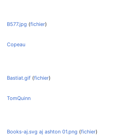
B577.jpg
(
fichier
)
Copeau
Bastiat.gif
(
fichier
)
TomQuinn
Books-aj.svg aj ashton 01.png
(
fichier
)