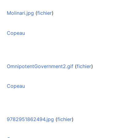
Molinari.jpg
(
fichier
)
Copeau
OmnipotentGovernment2.gif
(
fichier
)
Copeau
9782951862494.jpg
(
fichier
)