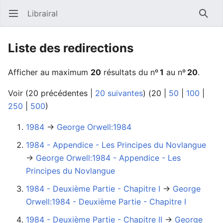
Librairal
Ouvrir le menu principal
Reche
Liste des redirections
Afficher au maximum
20
résultats du nº
1
au nº
20
.
Voir (
20 précédentes
|
20 suivantes
) (
20
|
50
|
100
|
250
|
500
)
1984
→‎
George Orwell:1984
1984 - Appendice - Les Principes du Novlangue
→‎
George Orwell:1984 - Appendice - Les
Principes du Novlangue
1984 - Deuxième Partie - Chapitre I
→‎
George
Orwell:1984 - Deuxième Partie - Chapitre I
1984 - Deuxième Partie - Chapitre II
→‎
George