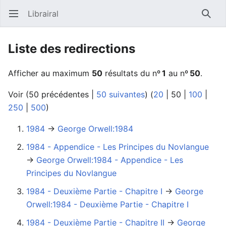
Librairal
Ouvrir le menu principal
Reche
Liste des redirections
Afficher au maximum
50
résultats du nº
1
au nº
50
.
Voir (
50 précédentes
|
50 suivantes
) (
20
|
50
|
100
|
250
|
500
)
1984
→‎
George Orwell:1984
1984 - Appendice - Les Principes du Novlangue
→‎
George Orwell:1984 - Appendice - Les
Principes du Novlangue
1984 - Deuxième Partie - Chapitre I
→‎
George
Orwell:1984 - Deuxième Partie - Chapitre I
1984 - Deuxième Partie - Chapitre II
→‎
George