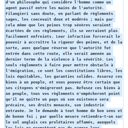
d'un philosophe qui considère l'homme comme un 
agent passif entre les mains de l'autorité. 
Filangieri sans doute, en parlant de règlements 
sages, les concevait doux et modérés ; mais par 
cela même que les peines trop sévères seraient 
écartées de ces règlements, ils se verraient plus 
facilement enfreints. Leur infraction forcerait le 
pouvoir à accroître la rigueur des peines, et de la 
sorte, avec quelque réserve que l'autorité fut 
entrée dans cette route, elle serait amenée au 
dernier terme de la violence à la sévérité. Les 
seuls règlements à faire pour mettre obstacle à 
l'émigration, ce sont les constitutions libres, les 
lois équitables, les garanties solides. Assurez ces 
biens à un peuple, et vous pouvez être certain que 
ses citoyens n'émigreront pas. Refusez ces biens à 
un peuple, tous vos règlements n'empêcheront point 
qu'il ne quitte un pays où son existence sera 
précaire, ses droits menacés, son industrie 
entravée. Je le demande à tout homme de bon sens et 
de bonne foi ; par quelle mesure retiendra-t-on sur 
le sol anglais ces prolétaires affamés, auxquels 
les lois ne permettent pas de gagner leur 