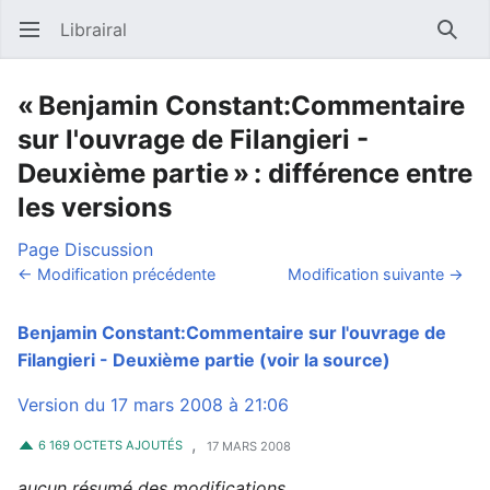
Librairal
Ouvrir le menu principal
Reche
« Benjamin Constant:Commentaire
sur l'ouvrage de Filangieri -
Deuxième partie » : différence entre
les versions
Page
Discussion
← Modification précédente
Modification suivante →
Benjamin Constant:Commentaire sur l'ouvrage de
Filangieri - Deuxième partie
(voir la source)
Version du 17 mars 2008 à 21:06
,
6 169 OCTETS AJOUTÉS
17 MARS 2008
aucun résumé des modifications