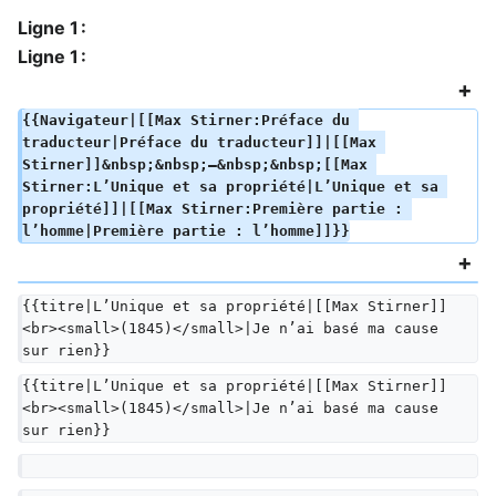
Ligne 1 :
Ligne 1 :
{{Navigateur|[[Max Stirner:Préface du 
traducteur|Préface du traducteur]]|[[Max 
Stirner]]&nbsp;&nbsp;—&nbsp;&nbsp;[[Max 
Stirner:L’Unique et sa propriété|L’Unique et sa 
propriété]]|[[Max Stirner:Première partie : 
l’homme|Première partie : l’homme]]}}
{{titre|L’Unique et sa propriété|[[Max Stirner]]
<br><small>(1845)</small>|Je n’ai basé ma cause 
sur rien}}
{{titre|L’Unique et sa propriété|[[Max Stirner]]
<br><small>(1845)</small>|Je n’ai basé ma cause 
sur rien}}