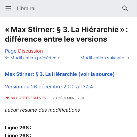
Librairal
Ouvrir le menu principal
Reche
« Max Stirner: § 3. La Hiérarchie » :
différence entre les versions
Page
Discussion
← Modification précédente
Modification suivante →
Max Stirner: § 3. La Hiérarchie
(voir la source)
Version du 26 décembre 2010 à 13:24
,
84 OCTETS ENLEVÉS
26 DÉCEMBRE 2010
aucun résumé des modifications
Ligne 268 :
Ligne 268 :