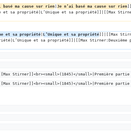
i basé ma cause sur rien
|
Je n’ai basé ma cause sur rien
]
e et sa propriété|L’Unique et sa propriété]]|[[Max Stirn
ue et sa propriété
|
L’Unique et sa propriété
]]|[[Max Stir
riété|L’Unique et sa propriété]]|[[Max Stirner:Deuxième 
[[Max Stirner]]<br><small>(1845)</small>|Première partie
[[Max Stirner]]<br><small>(1845)</small>|Première partie