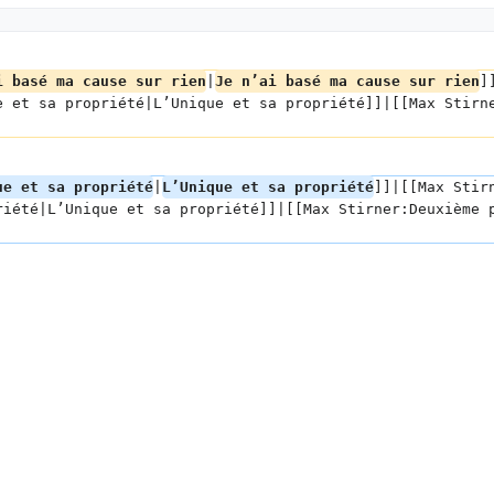
i basé ma cause sur rien
|
Je n’ai basé ma cause sur rien
]
e et sa propriété|L’Unique et sa propriété]]|[[Max Stirn
ue et sa propriété
|
L’Unique et sa propriété
]]|[[Max Stir
riété|L’Unique et sa propriété]]|[[Max Stirner:Deuxième 