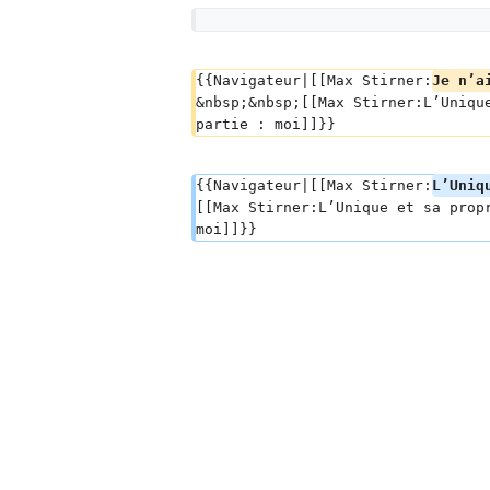
{{Navigateur|[[Max Stirner:
Je n’a
&nbsp;&nbsp;[[Max Stirner:L’Uniqu
partie : moi]]}}
{{Navigateur|[[Max Stirner:
L’Uniq
[[Max Stirner:L’Unique et sa prop
moi]]}}