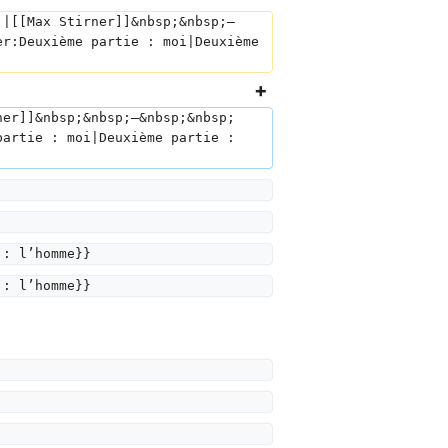
]|[[Max Stirner]]&nbsp;&nbsp;—
er:Deuxième partie : moi|Deuxième 
ner]]&nbsp;&nbsp;—&nbsp;&nbsp;
partie : moi|Deuxième partie : 
 : l’homme}}
 : l’homme}}