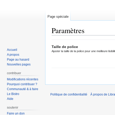
Page spéciale
Paramètres
Aller
Aller
Taille de police
à
à
Accueil
Ajuster la taille de la police pour une meilleure lisibili
la
la
A propos
navigation
recherche
Page au hasard
Nouvelles pages
contribuer
Modifications récentes
Pourquoi contribuer ?
Communauté & à faire
Le Bistro
Politique de confidentialité
À propos de Libra
Aide
soutenir
Faire un don