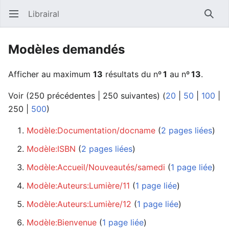
Librairal
Ouvrir le menu principal
Reche
Modèles demandés
Afficher au maximum
13
résultats du nº
1
au nº
13
.
Voir (
250 précédentes
|
250 suivantes
) (
20
|
50
|
100
|
250
|
500
)
Modèle:Documentation/docname
‏‎ (
2 pages liées
)
Modèle:ISBN
‏‎ (
2 pages liées
)
Modèle:Accueil/Nouveautés/samedi
‏‎ (
1 page liée
)
Modèle:Auteurs:Lumière/11
‏‎ (
1 page liée
)
Modèle:Auteurs:Lumière/12
‏‎ (
1 page liée
)
Modèle:Bienvenue
‏‎ (
1 page liée
)