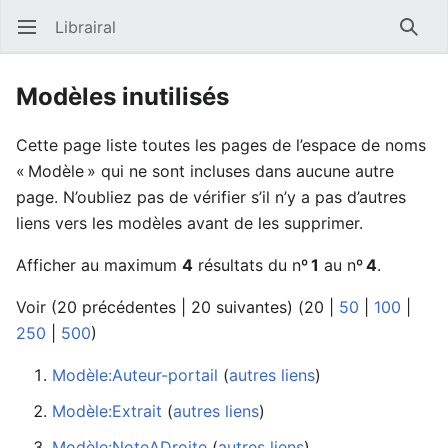
Librairal
Ouvrir le menu principal
Reche
Modèles inutilisés
Cette page liste toutes les pages de l’espace de noms
« Modèle » qui ne sont incluses dans aucune autre
page. N’oubliez pas de vérifier s’il n’y a pas d’autres
liens vers les modèles avant de les supprimer.
Afficher au maximum
4
résultats du nº
1
au nº
4
.
Voir (
20 précédentes
|
20 suivantes
) (
20
|
50
|
100
|
250
|
500
)
Modèle:Auteur-portail
‏‎ (
autres liens
)
Modèle:Extrait
‏‎ (
autres liens
)
Modèle:NoteADroite
‏‎ (
autres liens
)