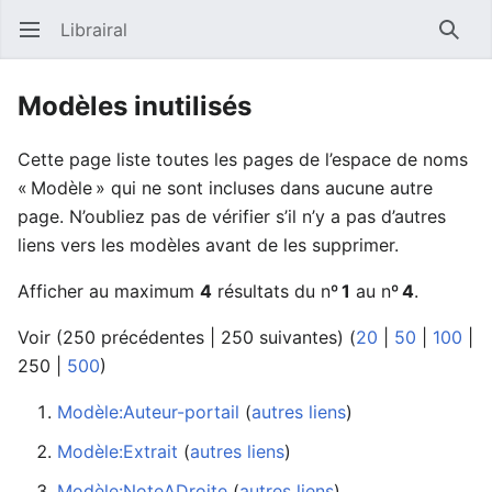
Librairal
Ouvrir le menu principal
Reche
Modèles inutilisés
Cette page liste toutes les pages de l’espace de noms
« Modèle » qui ne sont incluses dans aucune autre
page. N’oubliez pas de vérifier s’il n’y a pas d’autres
liens vers les modèles avant de les supprimer.
Afficher au maximum
4
résultats du nº
1
au nº
4
.
Voir (
250 précédentes
|
250 suivantes
) (
20
|
50
|
100
|
250
|
500
)
Modèle:Auteur-portail
‏‎ (
autres liens
)
Modèle:Extrait
‏‎ (
autres liens
)
Modèle:NoteADroite
‏‎ (
autres liens
)