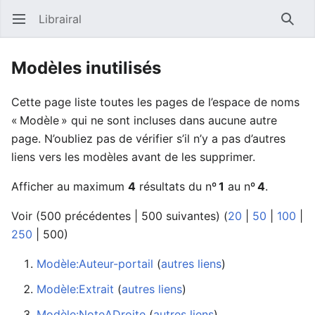
Librairal
Ouvrir le menu principal
Reche
Modèles inutilisés
Cette page liste toutes les pages de l’espace de noms
« Modèle » qui ne sont incluses dans aucune autre
page. N’oubliez pas de vérifier s’il n’y a pas d’autres
liens vers les modèles avant de les supprimer.
Afficher au maximum
4
résultats du nº
1
au nº
4
.
Voir (
500 précédentes
|
500 suivantes
) (
20
|
50
|
100
|
250
|
500
)
Modèle:Auteur-portail
‏‎ (
autres liens
)
Modèle:Extrait
‏‎ (
autres liens
)
Modèle:NoteADroite
‏‎ (
autres liens
)