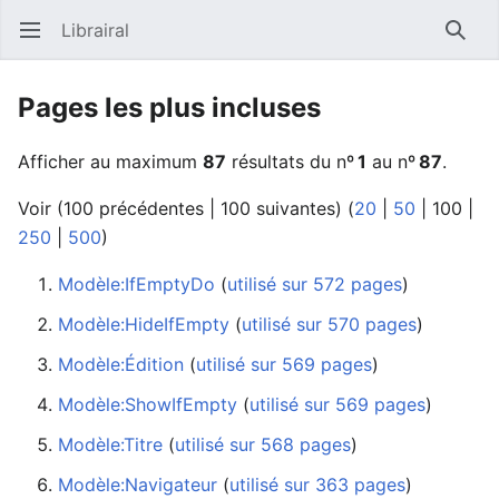
Librairal
Ouvrir le menu principal
Reche
Pages les plus incluses
Afficher au maximum
87
résultats du nº
1
au nº
87
.
Voir (
100 précédentes
|
100 suivantes
) (
20
|
50
|
100
|
250
|
500
)
Modèle:IfEmptyDo
‏‎ (
utilisé sur 572 pages
)
Modèle:HideIfEmpty
‏‎ (
utilisé sur 570 pages
)
Modèle:Édition
‏‎ (
utilisé sur 569 pages
)
Modèle:ShowIfEmpty
‏‎ (
utilisé sur 569 pages
)
Modèle:Titre
‏‎ (
utilisé sur 568 pages
)
Modèle:Navigateur
‏‎ (
utilisé sur 363 pages
)