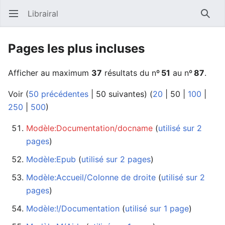
Librairal
Ouvrir le menu principal
Reche
Pages les plus incluses
Afficher au maximum
37
résultats du nº
51
au nº
87
.
Voir (
50 précédentes
|
50 suivantes
) (
20
|
50
|
100
|
250
|
500
)
Modèle:Documentation/docname
‏‎ (
utilisé sur 2
pages
)
Modèle:Epub
‏‎ (
utilisé sur 2 pages
)
Modèle:Accueil/Colonne de droite
‏‎ (
utilisé sur 2
pages
)
Modèle:!/Documentation
‏‎ (
utilisé sur 1 page
)