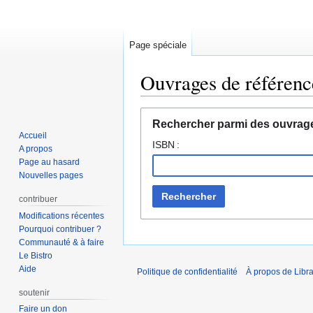
Page spéciale
Ouvrages de référenc
Aller
Aller
Rechercher parmi des ouvrage
à
à
Accueil
ISBN :
la
la
A propos
navigation
recherche
Page au hasard
Nouvelles pages
Rechercher
contribuer
Modifications récentes
Pourquoi contribuer ?
Communauté & à faire
Le Bistro
Aide
Politique de confidentialité
À propos de Libra
soutenir
Faire un don