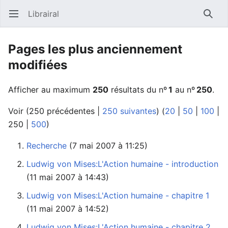
Librairal
Ouvrir le menu principal
Reche
Pages les plus anciennement
modifiées
Afficher au maximum
250
résultats du nº
1
au nº
250
.
Voir (
250 précédentes
|
250 suivantes
) (
20
|
50
|
100
|
250
|
500
)
Recherche
‏‎ (7 mai 2007 à 11:25)
Ludwig von Mises:L'Action humaine - introduction
(11 mai 2007 à 14:43)
Ludwig von Mises:L'Action humaine - chapitre 1
(11 mai 2007 à 14:52)
Ludwig von Mises:L'Action humaine - chapitre 2