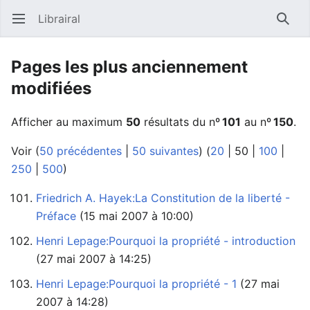
Librairal
Ouvrir le menu principal
Reche
Pages les plus anciennement
modifiées
Afficher au maximum
50
résultats du nº
101
au nº
150
.
Voir (
50 précédentes
|
50 suivantes
) (
20
|
50
|
100
|
250
|
500
)
Friedrich A. Hayek:La Constitution de la liberté -
Préface
‏‎ (15 mai 2007 à 10:00)
Henri Lepage:Pourquoi la propriété - introduction
(27 mai 2007 à 14:25)
Henri Lepage:Pourquoi la propriété - 1
2007 à 14:28)