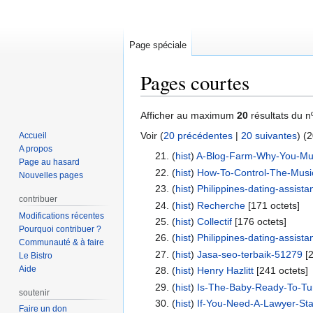
Page spéciale
Pages courtes
Aller
Aller
Afficher au maximum
20
résultats du n
à
à
Voir (
20 précédentes
|
20 suivantes
) (
2
Accueil
la
la
A propos
(
hist
) ‎
A-Blog-Farm-Why-You-Mus
navigation
recherche
Page au hasard
(
hist
) ‎
How-To-Control-The-Mus
Nouvelles pages
(
hist
) ‎
Philippines-dating-assista
contribuer
(
hist
) ‎
Recherche
‎[171 octets]
Modifications récentes
(
hist
) ‎
Collectif
‎[176 octets]
Pourquoi contribuer ?
(
hist
) ‎
Philippines-dating-assista
Communauté & à faire
(
hist
) ‎
Jasa-seo-terbaik-51279
‎[
Le Bistro
Aide
(
hist
) ‎
Henry Hazlitt
‎[241 octets]
(
hist
) ‎
Is-The-Baby-Ready-To-Tur
soutenir
(
hist
) ‎
If-You-Need-A-Lawyer-St
Faire un don