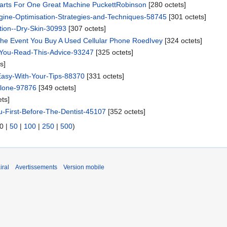
Parts For One Great Machine PuckettRobinson
‎[280 octets]
ngine-Optimisation-Strategies-and-Techniques-58745
‎[301 octets]
ion--Dry-Skin-30993
‎[307 octets]
The Event You Buy A Used Cellular Phone RoedIvey
‎[324 octets]
-You-Read-This-Advice-93247
‎[325 octets]
s]
Easy-With-Your-Tips-88370
‎[331 octets]
lone-97876
‎[349 octets]
ets]
u-First-Before-The-Dentist-45107
‎[352 octets]
0
|
50
|
100
|
250
|
500
)
iral
Avertissements
Version mobile