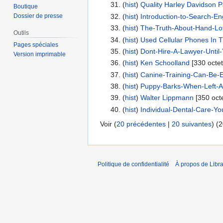
(
hist
) ‎
Quality Harley Davidson 
Boutique
(
hist
) ‎
Introduction-to-Search-E
Dossier de presse
(
hist
) ‎
The-Truth-About-Hand-Lot
Outils
(
hist
) ‎
Used Cellular Phones In 
Pages spéciales
(
hist
) ‎
Dont-Hire-A-Lawyer-Until
Version imprimable
(
hist
) ‎
Ken Schoolland
‎[330 octet
(
hist
) ‎
Canine-Training-Can-Be-
(
hist
) ‎
Puppy-Barks-When-Left-A
(
hist
) ‎
Walter Lippmann
‎[350 oct
(
hist
) ‎
Individual-Dental-Care-Yo
Voir (
20 précédentes
|
20 suivantes
) (
2
Politique de confidentialité
À propos de Libra