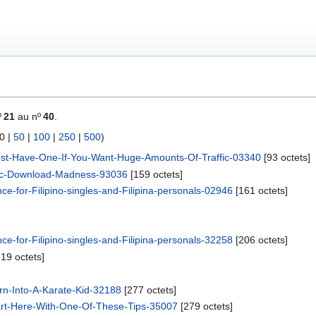
º
21
au nº
40
.
0
|
50
|
100
|
250
|
500
)
t-Have-One-If-You-Want-Huge-Amounts-Of-Traffic-03340
‎[93 octets]
ic-Download-Madness-93036
‎[159 octets]
nce-for-Filipino-singles-and-Filipina-personals-02946
‎[161 octets]
nce-for-Filipino-singles-and-Filipina-personals-32258
‎[206 octets]
219 octets]
n-Into-A-Karate-Kid-32188
‎[277 octets]
art-Here-With-One-Of-These-Tips-35007
‎[279 octets]