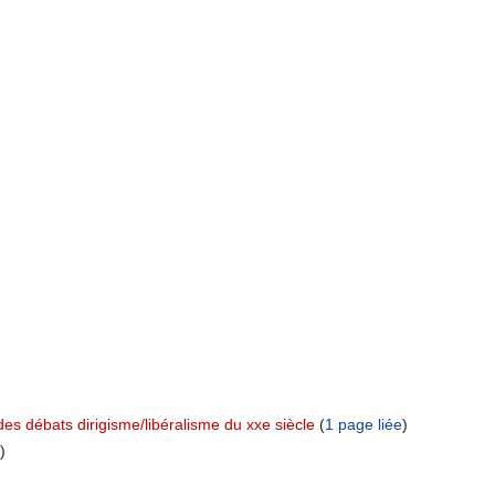
 des débats dirigisme/libéralisme du xxe siècle
‏‎ (
1 page liée
)
)