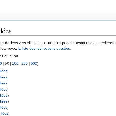
dées
lus de liens vers elles, en excluant les pages n’ayant que des redirectio
elles, voyez
la liste des redirections cassées
.
º
1
au nº
50
.
0
|
50
|
100
|
250
|
500
)
liées
)
liées
)
liées
)
liées
)
liées
)
liées
)
liées
)
liées
)