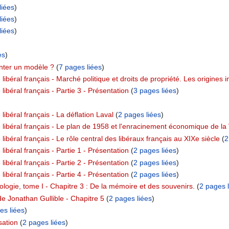
liées
)
liées
)
liées
)
es
)
ter un modèle ?
‏‎ (
7 pages liées
)
ibéral français - Marché politique et droits de propriété. Les origines in
libéral français - Partie 3 - Présentation
‏‎ (
3 pages liées
)
libéral français - La déflation Laval
‏‎ (
2 pages liées
)
 libéral français - Le plan de 1958 et l'enracinement économique de l
libéral français - Le rôle central des libéraux français au XIXe siècle
‏‎ (
2
libéral français - Partie 1 - Présentation
‏‎ (
2 pages liées
)
libéral français - Partie 2 - Présentation
‏‎ (
2 pages liées
)
libéral français - Partie 4 - Présentation
‏‎ (
2 pages liées
)
ologie, tome I - Chapitre 3 : De la mémoire et des souvenirs.
‏‎ (
2 pages l
e Jonathan Gullible - Chapitre 5
‏‎ (
2 pages liées
)
es liées
)
sation
‏‎ (
2 pages liées
)