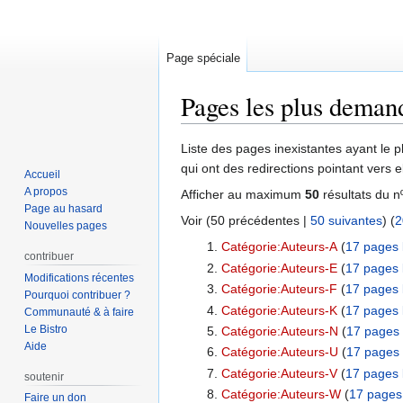
Page spéciale
Pages les plus deman
Aller
Aller
Liste des pages inexistantes ayant le p
à
à
qui ont des redirections pointant vers 
Accueil
la
la
A propos
Afficher au maximum
50
résultats du n
navigation
recherche
Page au hasard
Voir (
50 précédentes
|
50 suivantes
) (
2
Nouvelles pages
Catégorie:Auteurs-A
‏‎ (
17 pages 
contribuer
Catégorie:Auteurs-E
‏‎ (
17 pages 
Modifications récentes
Catégorie:Auteurs-F
‏‎ (
17 pages 
Pourquoi contribuer ?
Catégorie:Auteurs-K
‏‎ (
17 pages 
Communauté & à faire
Le Bistro
Catégorie:Auteurs-N
‏‎ (
17 pages 
Aide
Catégorie:Auteurs-U
‏‎ (
17 pages 
Catégorie:Auteurs-V
‏‎ (
17 pages 
soutenir
Catégorie:Auteurs-W
‏‎ (
17 pages 
Faire un don