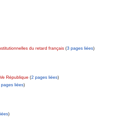
stitutionnelles du retard français
‏‎ (
3 pages liées
)
a Ve République
‏‎ (
2 pages liées
)
 pages liées
)
iées
)