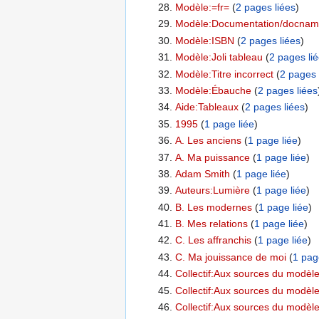
Modèle:=fr=
‏‎ (
2 pages liées
)
Modèle:Documentation/docna
Modèle:ISBN
‏‎ (
2 pages liées
)
Modèle:Joli tableau
‏‎ (
2 pages li
Modèle:Titre incorrect
‏‎ (
2 pages 
Modèle:Ébauche
‏‎ (
2 pages liées
Aide:Tableaux
‏‎ (
2 pages liées
)
1995
‏‎ (
1 page liée
)
A. Les anciens
‏‎ (
1 page liée
)
A. Ma puissance
‏‎ (
1 page liée
)
Adam Smith
‏‎ (
1 page liée
)
Auteurs:Lumière
‏‎ (
1 page liée
)
B. Les modernes
‏‎ (
1 page liée
)
B. Mes relations
‏‎ (
1 page liée
)
C. Les affranchis
‏‎ (
1 page liée
)
C. Ma jouissance de moi
‏‎ (
1 pag
Collectif:Aux sources du modèle 
Collectif:Aux sources du modèle
Collectif:Aux sources du modèle 