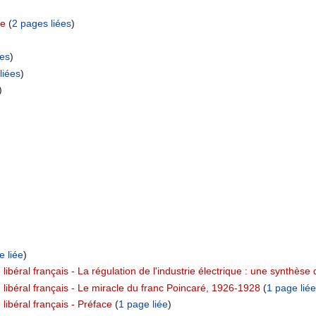
me
‏‎ (
2 pages liées
)
ées
)
liées
)
)
e liée
)
libéral français - La régulation de l'industrie électrique : une synthèse
 libéral français - Le miracle du franc Poincaré, 1926-1928
‏‎ (
1 page liée
libéral français - Préface
‏‎ (
1 page liée
)