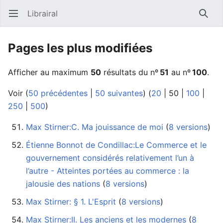
Librairal
Ouvrir le menu principal
Reche
Pages les plus modifiées
Afficher au maximum
50
résultats du nº
51
au nº
100
.
Voir (
50 précédentes
|
50 suivantes
) (
20
|
50
|
100
|
250
|
500
)
Max Stirner:C. Ma jouissance de moi
‏‎ (
8 versions
)
Étienne Bonnot de Condillac:Le Commerce et le
gouvernement considérés relativement l’un à
l’autre - Atteintes portées au commerce : la
jalousie des nations
‏‎ (
8 versions
)
Max Stirner: § 1. L'Esprit
‏‎ (
8 versions
)
Max Stirner:II. Les anciens et les modernes
‏‎ (
8