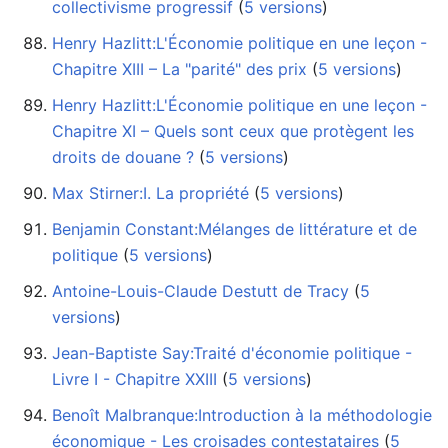
collectivisme progressif
‏‎ (
5 versions
)
Henry Hazlitt:L'Économie politique en une leçon -
Chapitre XIII – La "parité" des prix
‏‎ (
5 versions
)
Henry Hazlitt:L'Économie politique en une leçon -
Chapitre XI – Quels sont ceux que protègent les
droits de douane ?
‏‎ (
5 versions
)
Max Stirner:I. La propriété
‏‎ (
5 versions
)
Benjamin Constant:Mélanges de littérature et de
politique
‏‎ (
5 versions
)
Antoine-Louis-Claude Destutt de Tracy
‏‎ (
5
versions
)
Jean-Baptiste Say:Traité d'économie politique -
Livre I - Chapitre XXIII
‏‎ (
5 versions
)
Benoît Malbranque:Introduction à la méthodologie
économique - Les croisades contestataires
‏‎ (
5