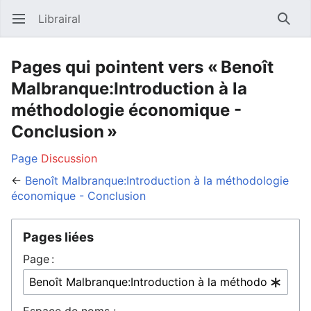
Librairal
Ouvrir le menu principal
Reche
Pages qui pointent vers « Benoît
Malbranque:Introduction à la
méthodologie économique -
Conclusion »
Page
Discussion
←
Benoît Malbranque:Introduction à la méthodologie
économique - Conclusion
Pages liées
Page :
Espace de noms :