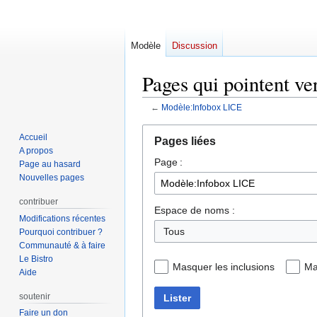
Modèle
Discussion
Pages qui pointent v
←
Modèle:Infobox LICE
Aller
Aller
Accueil
Pages liées
à
à
A propos
Page :
la
la
Page au hasard
navigation
recherche
Nouvelles pages
contribuer
Espace de noms :
Modifications récentes
Tous
Pourquoi contribuer ?
Communauté & à faire
Le Bistro
Masquer les inclusions
Ma
Aide
soutenir
Lister
Faire un don