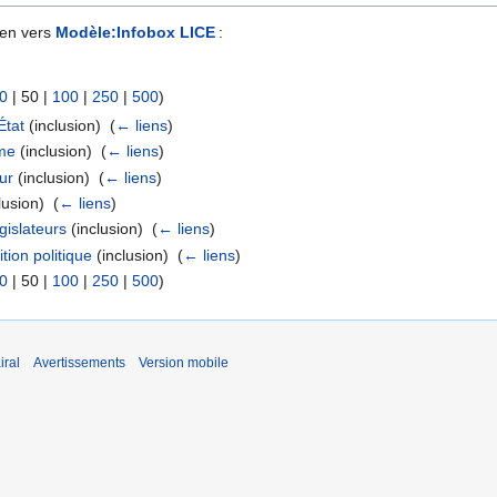
ien vers
Modèle:Infobox LICE
:
0
|
50
|
100
|
250
|
500
)
État
(inclusion) ‎
(
← liens
)
sme
(inclusion) ‎
(
← liens
)
ur
(inclusion) ‎
(
← liens
)
lusion) ‎
(
← liens
)
gislateurs
(inclusion) ‎
(
← liens
)
ion politique
(inclusion) ‎
(
← liens
)
0
|
50
|
100
|
250
|
500
)
iral
Avertissements
Version mobile