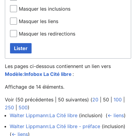
Masquer les inclusions
Masquer les liens
Masquer les redirections
Lister
Les pages ci-dessous contiennent un lien vers
Modèle:Infobox La Cité libre
:
Affichage de 14 éléments.
Voir (
50 précédentes
|
50 suivantes
) (
20
|
50
|
100
|
250
|
500
)
Walter Lippmann:La Cité libre
(inclusion) ‎
(
← liens
)
Walter Lippmann:La Cité libre - préface
(inclusion) ‎
(
← liens
)