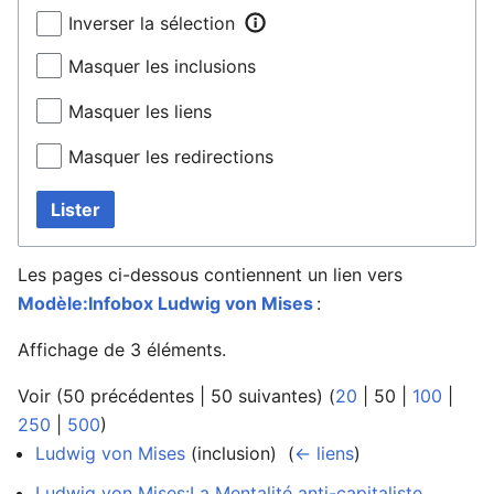
Inverser la sélection
Masquer les inclusions
Masquer les liens
Masquer les redirections
Lister
Les pages ci-dessous contiennent un lien vers
Modèle:Infobox Ludwig von Mises
:
Affichage de 3 éléments.
Voir (
50 précédentes
|
50 suivantes
) (
20
|
50
|
100
|
250
|
500
)
Ludwig von Mises
(inclusion) ‎
(
← liens
)
Ludwig von Mises:La Mentalité anti-capitaliste