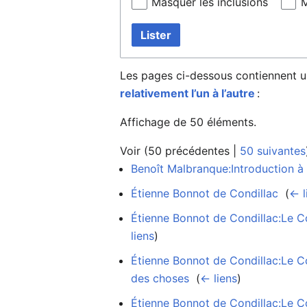
Masquer les inclusions
M
Lister
Les pages ci-dessous contiennent u
relativement l’un à l’autre
:
Affichage de 50 éléments.
Voir (
50 précédentes
|
50 suivantes
Benoît Malbranque:Introduction à
Étienne Bonnot de Condillac
‎
(
← l
Étienne Bonnot de Condillac:Le C
liens
)
Étienne Bonnot de Condillac:Le C
des choses
‎
(
← liens
)
Étienne Bonnot de Condillac:Le C