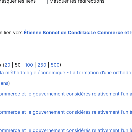
asquer les liens
Masquer les redirections
n lien vers
Étienne Bonnot de Condillac:Le Commerce et 
) (
20
|
50
|
100
|
250
|
500
)
 la méthodologie économique - La formation d’une orthodo
iens
)
ommerce et le gouvernement considérés relativement l’un à 
ommerce et le gouvernement considérés relativement l’un à 
ommerce et le gouvernement considérés relativement l’un à 